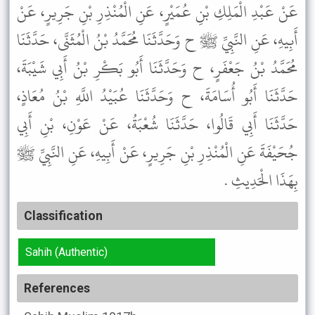
عَنْ عَبْدِ الْمَلِكِ بْنِ عُمَيْرٍ، عَنِ الْمُنْذِرِ بْنِ جَرِيرٍ، عَنْ
أَبِيهِ، عَنِ النَّبِيِّ ﷺ ح وَحَدَّثَنَا مُحَمَّدُ بْنُ الْمُثَنَّى، حَدَّثَنَا
مُحَمَّدُ بْنُ جَعْفَرٍ، ح وَحَدَّثَنَا أَبُو بَكْرِ بْنُ أَبِي شَيْبَةَ،
حَدَّثَنَا أَبُو أُسَامَةَ، ح وَحَدَّثَنَا عُبَيْدُ اللَّهِ بْنُ مُعَاذٍ،
حَدَّثَنَا أَبِي قَالُوا، حَدَّثَنَا شُعْبَةُ، عَنْ عَوْنِ، بْنِ أَبِي
جُحَيْفَةَ عَنِ الْمُنْذِرِ بْنِ جَرِيرٍ، عَنْ أَبِيهِ، عَنِ النَّبِيِّ ﷺ
بِهَذَا الْحَدِيثِ .
Classification
Sahih (Authentic)
References