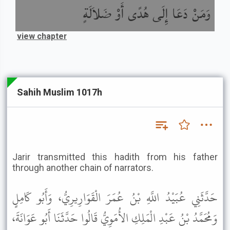
وَمَنْ دَعَا إِلَى هُدًى أَوْ ضَلاَلَةٍ
view chapter
Sahih Muslim 1017h
Jarir transmitted this hadith from his father
through another chain of narrators.
حَدَّثَنِي عُبَيْدُ اللَّهِ بْنُ عُمَرَ الْقَوَارِيرِيُّ، وَأَبُو كَامِلٍ
وَمُحَمَّدُ بْنُ عَبْدِ الْمَلِكِ الأُمَوِيُّ قَالُوا حَدَّثَنَا أَبُو عَوَانَةَ،