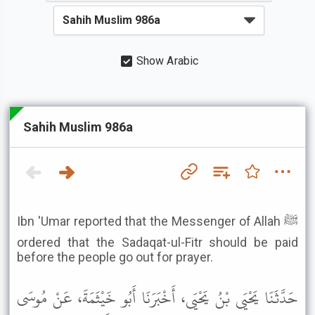
Show Arabic
Sahih Muslim 986a
Ibn 'Umar reported that the Messenger of Allah ﷺ
ordered that the Sadaqat-ul-Fitr should be paid
before the people go out for prayer.
حَدَّثَنَا يَحْيَى بْنُ يَحْيَى، أَخْبَرَنَا أَبُو خَيْثَمَةَ، عَنْ مُوسَى