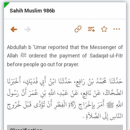
Sahih Muslim 986b
Abdullah b 'Umar reported that the Messenger of
Allah ﷺ ordered the payment of Sadaqat-ul-Fitr
before people go out for prayer.
حَدَّثَنَا مُحَمَّدُ بْنُ رَافِعٍ، حَدَّثَنَا ابْنُ أَبِي فُدَيْكٍ، أَخْبَرَنَا
الضَّحَّاكُ، عَنْ نَافِعٍ، عَنْ عَبْدِ، اللَّهِ بْنِ عُمَرَ أَنَّ رَسُولَ
اللَّهِ ﷺ أَمَرَ بِإِخْرَاجِ زَكَاةِ الْفِطْرِ أَنْ تُؤَدَّى قَبْلَ خُرُوجِ
النَّاسِ إِلَى الصَّلاَةِ .