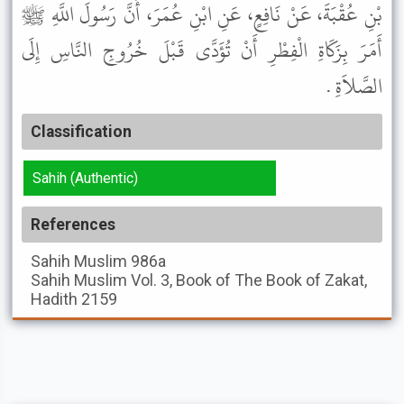
بْنِ عُقْبَةَ، عَنْ نَافِعٍ، عَنِ ابْنِ عُمَرَ، أَنَّ رَسُولَ اللَّهِ ﷺ
أَمَرَ بِزَكَاةِ الْفِطْرِ أَنْ تُؤَدَّى قَبْلَ خُرُوجِ النَّاسِ إِلَى
الصَّلاَةِ .
Classification
Sahih (Authentic)
References
Sahih Muslim
986a
Sahih Muslim
Vol. 3, Book of The Book of Zakat,
Hadith 2159