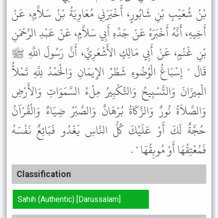
بْنُ شُعَيْبِ بْنِ شَابُورٍ، أَخْبَرَنِي مُعَاوِيَةُ بْنُ سَلاَّمٍ، عَنْ
أَخِيهِ، أَنَّهُ أَخْبَرَهُ عَنْ جَدِّهِ أَبِي سَلاَّمٍ، عَنْ عَبْدِ الرَّحْمَنِ
بْنِ غَنْمٍ، عَنْ أَبِي مَالِكٍ الأَشْعَرِيِّ، أَنَّ رَسُولَ اللَّهِ ﷺ
قَالَ " إِسْبَاغُ الْوُضُوءِ شَطْرُ الإِيمَانِ وَالْحَمْدُ لِلَّهِ تَمْلأُ
الْمِيزَانَ وَالتَّسْبِيحُ وَالتَّكْبِيرُ مِلْءُ السَّمَوَاتِ وَالأَرْضِ
وَالصَّلاَةُ نُورٌ وَالزَّكَاةُ بُرْهَانٌ وَالصَّبْرُ ضِيَاءٌ وَالْقُرْآنُ
حُجَّةٌ لَكَ أَوْ عَلَيْكَ كُلُّ النَّاسِ يَغْدُو فَبَائِعٌ نَفْسَهُ
فَمُعْتِقُهَا أَوْ مُوبِقُهَا " .
Classification
Sahih (Authentic) [Darussalam]