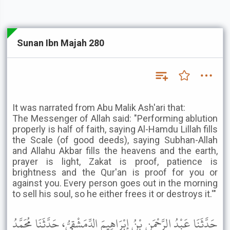
Sunan Ibn Majah 280
It was narrated from Abu Malik Ash'ari that:
The Messenger of Allah said: "Performing ablution
properly is half of faith, saying Al-Hamdu Lillah fills
the Scale (of good deeds), saying Subhan-Allah
and Allahu Akbar fills the heavens and the earth,
prayer is light, Zakat is proof, patience is
brightness and the Qur'an is proof for you or
against you. Every person goes out in the morning
to sell his soul, so he either frees it or destroys it.'"
حَدَّثَنَا عَبْدُ الرَّحْمَنِ بْنُ إِبْرَاهِيمَ الدِّمَشْقِيُّ، حَدَّثَنَا مُحَمَّدُ