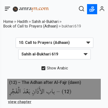
Home
Hadith
Sahih al-Bukhari
Book of Call to Prayers (Adhaan)
bukhari:619
Show Arabic
(
12
) –
The Adhan after Al-Fajr (dawn)
باب الأَذَانِ بَعْدَ الْفَجْرِ
) –
(
12
view chapter