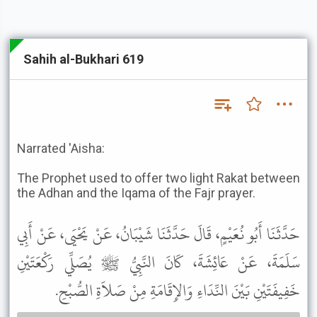
Sahih al-Bukhari 619
Narrated 'Aisha:
The Prophet used to offer two light Rakat between
the Adhan and the Iqama of the Fajr prayer.
حَدَّثَنَا أَبُو نُعَيْمٍ، قَالَ حَدَّثَنَا شَيْبَانُ، عَنْ يَحْيَى، عَنْ أَبِي
سَلَمَةَ، عَنْ عَائِشَةَ، كَانَ النَّبِيُّ ﷺ يُصَلِّي رَكْعَتَيْنِ
خَفِيفَتَيْنِ بَيْنَ النِّدَاءِ وَالإِقَامَةِ مِنْ صَلاَةِ الصُّبْحِ.