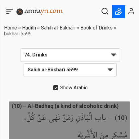
Home
Hadith
Sahih al-Bukhari
Book of Drinks
bukhari:5599
Show Arabic
(
10
) –
Al-Badhaq (a kind of alcoholic drink)
باب الْبَاذَقِ وَمَنْ نَهَى عَنْ كُلِّ،
) –
(
10
مُسْكِرٍ مِنَ الأَشْرِبَةِ