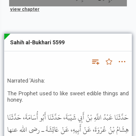
view chapter
Sahih al-Bukhari 5599
Narrated 'Aisha:
The Prophet used to like sweet edible things and
honey.
حَدَّثَنَا عَبْدُ اللَّهِ بْنُ أَبِي شَيْبَةَ، حَدَّثَنَا أَبُو أُسَامَةَ، حَدَّثَنَا
هِشَامُ بْنُ عُرْوَةَ، عَنْ أَبِيهِ، عَنْ عَائِشَةَ ـ رضى الله عنها