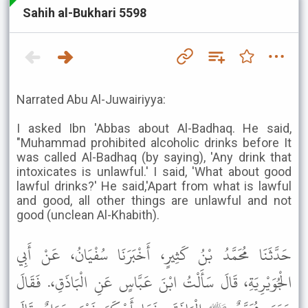
Sahih al-Bukhari 5598
Narrated Abu Al-Juwairiyya:
I asked Ibn 'Abbas about Al-Badhaq. He said,
"Muhammad prohibited alcoholic drinks before It
was called Al-Badhaq (by saying), 'Any drink that
intoxicates is unlawful.' I said, 'What about good
lawful drinks?' He said,'Apart from what is lawful
and good, all other things are unlawful and not
good (unclean Al-Khabith).
حَدَّثَنَا مُحَمَّدُ بْنُ كَثِيرٍ، أَخْبَرَنَا سُفْيَانُ، عَنْ أَبِي
الْجُوَيْرِيَةِ، قَالَ سَأَلْتُ ابْنَ عَبَّاسٍ عَنِ الْبَاذَقِ،. فَقَالَ