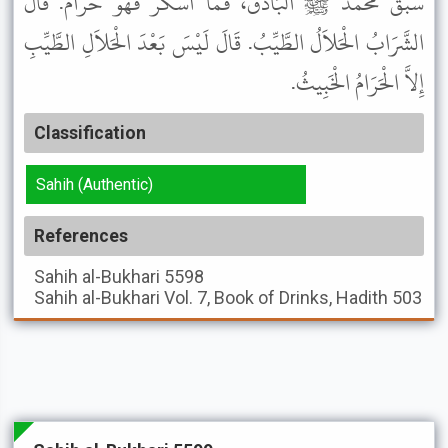
سَبَقَ مُحَمَّدٌ ﷺ الْبَاذَقَ، فَمَا أَسْكَرَ فَهْوَ حَرَامٌ. قَالَ
الشَّرَابُ الْحَلاَلُ الطَّيِّبُ. قَالَ لَيْسَ بَعْدَ الْحَلاَلِ الطَّيِّبِ
إِلاَّ الْحَرَامُ الْخَبِيثُ.
Classification
Sahih (Authentic)
References
Sahih al-Bukhari
5598
Sahih al-Bukhari
Vol. 7, Book of Drinks, Hadith 503