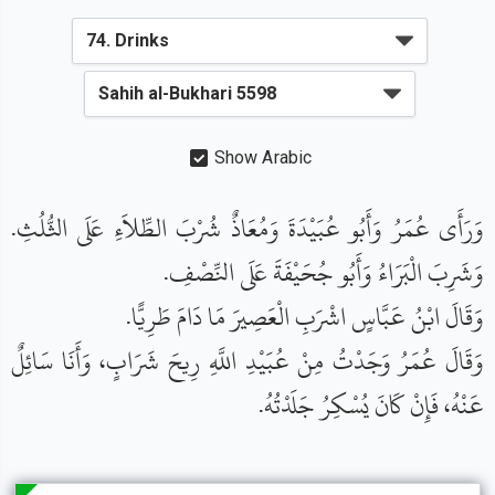
Show Arabic
وَرَأَى عُمَرُ وَأَبُو عُبَيْدَةَ وَمُعَاذٌ شُرْبَ الطِّلاَءِ عَلَى الثُّلُثِ.
وَشَرِبَ الْبَرَاءُ وَأَبُو جُحَيْفَةَ عَلَى النِّصْفِ.
وَقَالَ ابْنُ عَبَّاسٍ اشْرَبِ الْعَصِيرَ مَا دَامَ طَرِيًّا.
وَقَالَ عُمَرُ وَجَدْتُ مِنْ عُبَيْدِ اللَّهِ رِيحَ شَرَابٍ، وَأَنَا سَائِلٌ
عَنْهُ، فَإِنْ كَانَ يُسْكِرُ جَلَدْتُهُ.