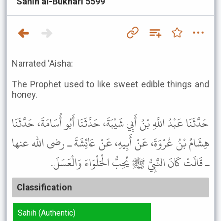
Sahih al-Bukhari 5599
Narrated 'Aisha:
The Prophet used to like sweet edible things and
honey.
حَدَّثَنَا عَبْدُ اللَّهِ بْنُ أَبِي شَيْبَةَ، حَدَّثَنَا أَبُو أُسَامَةَ، حَدَّثَنَا
هِشَامُ بْنُ عُرْوَةَ، عَنْ أَبِيهِ، عَنْ عَائِشَةَ ـ رضى الله عنها
ـ قَالَتْ كَانَ النَّبِيُّ ﷺ يُحِبُّ الْحَلْوَاءَ وَالْعَسَلَ.
Classification
Sahih (Authentic)