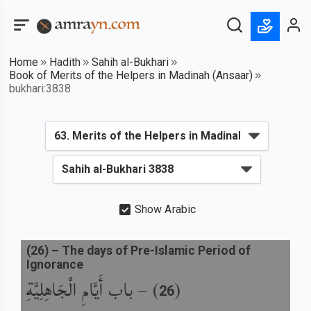
Home
Hadith
Sahih al-Bukhari
Book of Merits of the Helpers in Madinah (Ansaar)
bukhari:3838
Show Arabic
(
26
) –
The days of Pre-Islamic Period of
Ignorance
باب أَيَّامِ الْجَاهِلِيَّةِ
) –
(
26