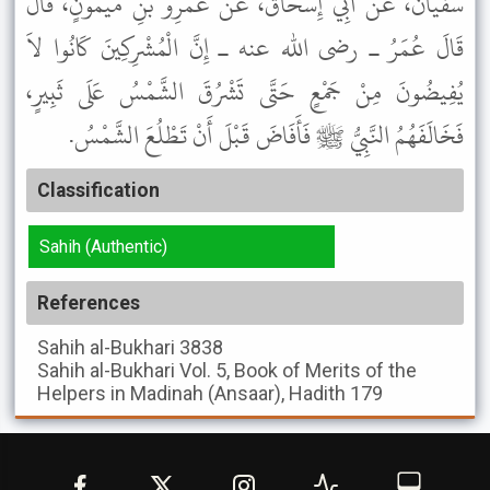
سُفْيَانُ، عَنْ أَبِي إِسْحَاقَ، عَنْ عَمْرِو بْنِ مَيْمُونٍ، قَالَ
قَالَ عُمَرُ ـ رضى الله عنه ـ إِنَّ الْمُشْرِكِينَ كَانُوا لاَ
يُفِيضُونَ مِنْ جَمْعٍ حَتَّى تَشْرُقَ الشَّمْسُ عَلَى ثَبِيرٍ،
فَخَالَفَهُمُ النَّبِيُّ ﷺ فَأَفَاضَ قَبْلَ أَنْ تَطْلُعَ الشَّمْسُ.
Classification
Sahih (Authentic)
References
Sahih al-Bukhari
3838
Sahih al-Bukhari
Vol. 5, Book of Merits of the
Helpers in Madinah (Ansaar), Hadith 179