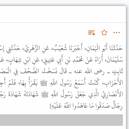
حَدَّثَنَا أَبُو الْيَمَانِ، أَخْبَرَنَا شُعَيْبٌ، عَنِ الزُّهْرِيِّ، حَدَّثَنِي 
سُلَيْمَانَ، أُرَاهُ عَنْ مُحَمَّدِ بْنِ أَبِي عَتِيقٍ، عَنِ ابْنِ شِهَابٍ، عَنْ
ثَابِتٍ ـ رضى الله عنه ـ قَالَ نَسَخْتُ الصُّحُفَ فِي الْمَصَاحِ
الأَحْزَابِ، كُنْتُ أَسْمَعُ رَسُولَ اللَّهِ ﷺ يَقْرَأُ بِهَا، فَلَمْ أَجِدْ
الأَنْصَارِيِّ الَّذِي جَعَلَ رَسُولُ اللَّهِ ﷺ شَهَادَتَهُ شَهَادَةَ رَجُلَيْ
رِجَالٌ صَدَقُوا مَا عَاهَدُوا اللَّهَ عَلَيْهِ}