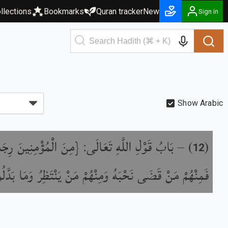
llections
Bookmarks
Quran tracker
New
Sign in
Show Arabic
بَابُ قَوْلِ اللَّهِ تَعَالَى: {مِنَ الْمُؤْمِنِينَ رِجَ
) –
(
12
فَمِنْهُمْ مَنْ قَضَى نَحْبَهُ وَمِنْهُمْ مَنْ يَنْتَظِرُ وَمَا بَدَّل}