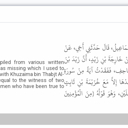
إِسْمَاعِيلُ، قَالَ حَدَّثَنِي أَخِي، عَنْ
 خَارِجَةَ بْنِ زَيْدٍ، أَنَّ زَيْدَ بْنَ
iled from various written
فِ، فَفَقَدْتُ آيَةً مِنْ سُورَةِ
was missing which I used to
t with Khuzaima bin Thabjt Al-
هَا إِلاَّ مَعَ خُزَيْمَةَ بْنِ ثَابِتٍ
equal to the witness of two
e men who have been true to
نِ، وَهْوَ قَوْلُهُ {مِنَ الْمُؤْمِنِينَ