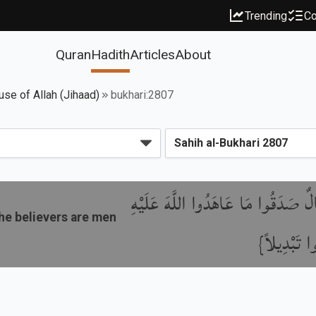
Trending
Co
Quran
Hadith
Articles
About
use of Allah (Jihaad)
bukhari:2807
الٌ صَدَقُوا مَا عَاهَدُوا اللَّهَ عَلَيْهِ
he believers are men
ُوا تَبْدِيلاً