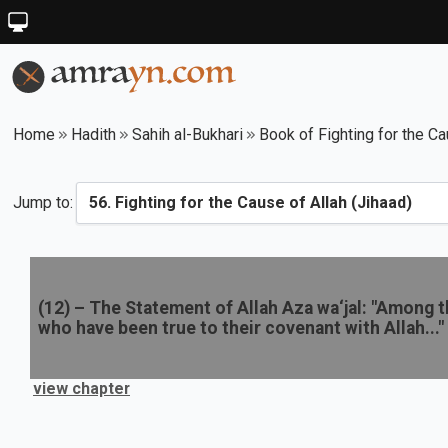
Home
Hadith
Sahih al-Bukhari
Book of Fighting for the Ca
Jump to:
(
12
) –
The Statement of Allah Aza wa‘jal: "Among t
who have been true to their covenant with Allah..."
view chapter