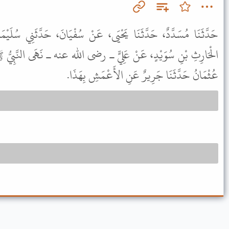
حَدَّثَنَا مُسَدَّدٌ، حَدَّثَنَا يَحْيَى، عَنْ سُفْيَانَ، حَدَّثَنِي سُلَيْمَا
الْحَارِثِ بْنِ سُوَيْدٍ، عَنْ عَلِيٍّ ـ رضى الله عنه ـ نَهَى النَّبِيُّ ﷺ عَ
عُثْمَانُ حَدَّثَنَا جَرِيرٌ عَنِ الأَعْمَشِ بِهَذَا.