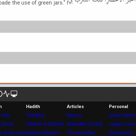
bade the use of green jars." I
n
Hadith
Articles
Personal
 info
Trending
Basics
Quran tracke
 Qur'an
Saheeh al-Bukhari
Aqeedah (creed)
Legacy revi
 study tools
Saheeh Muslim
The hereafter
Bookmarks