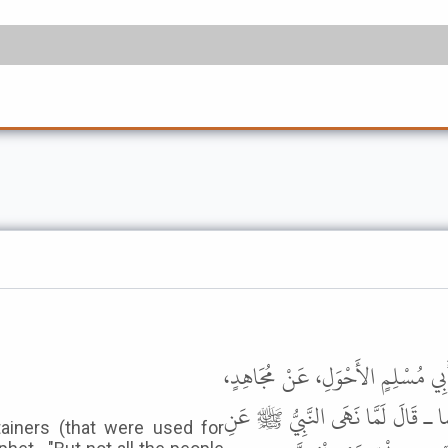
ِ أَبِي مُسْلِمٍ الأَحْوَلِ، عَنْ مُجَاهِدٍ
 قَالَ لَمَّا نَهَى النَّبِيُّ ﷺ عَنِ
ainers (that were used for