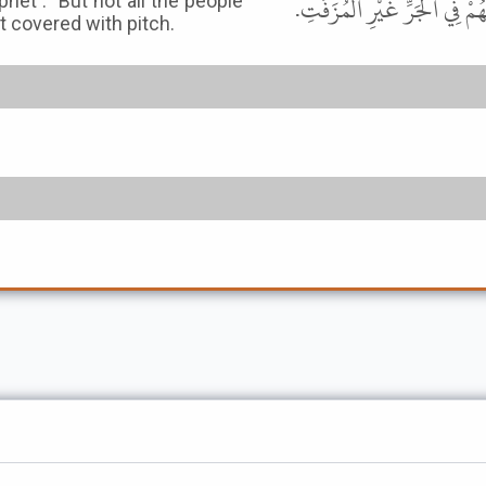
مْ فِي الْجَرِّ غَيْرِ الْمُزَفَّتِ
het . "But not all the people
t covered with pitch.