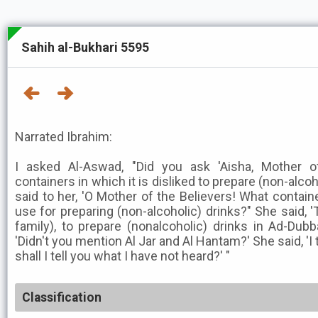
Sahih al-Bukhari 5595
Narrated Ibrahim:
I asked Al-Aswad, "Did you ask 'Aisha, Mother o
containers in which it is disliked to prepare (non-alcoho
said to her, 'O Mother of the Believers! What contain
use for preparing (non-alcoholic) drinks?" She said, 
family), to prepare (nonalcoholic) drinks in Ad-Dubb
'Didn't you mention Al Jar and Al Hantam?' She said, 'I 
shall I tell you what I have not heard?' "
Classification