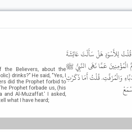
لْتُ لِلأَسْوَدِ هَلْ سَأَلْتَ عَائِشَةَ
ُمَّ الْمُؤْمِنِينَ عَمَّا نَهَى النَّبِيُّ ﷺ
f the Believers, about the
ُّبَّاءِ وَالْمُزَفَّتِ. قُلْتُ أَمَا ذَكَرْتِ
lic) drinks?" He said, "Yes, I
ers did the Prophet forbid to
سْمَعْ
'The Prophet forbade us, (his
a and Al-Muzaffat.' I asked,
tell what I have heard;