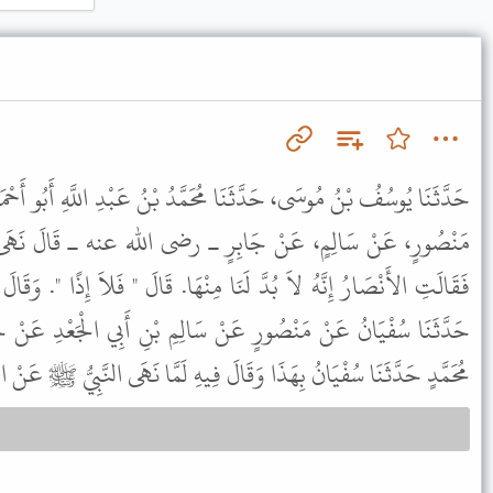
حَدَّثَنَا يُوسُفُ بْنُ مُوسَى، حَدَّثَنَا مُحَمَّدُ بْنُ عَبْدِ اللَّهِ أَبُو أَحْمَد
مَنْصُورٍ، عَنْ سَالِمٍ، عَنْ جَابِرٍ ـ رضى الله عنه ـ قَالَ نَهَى
فَقَالَتِ الأَنْصَارُ إِنَّهُ لاَ بُدَّ لَنَا مِنْهَا. قَالَ " فَلاَ إِذًا ". وَقَال
حَدَّثَنَا سُفْيَانُ عَنْ مَنْصُورٍ عَنْ سَالِمِ بْنِ أَبِي الْجَعْدِ عَنْ جَابِ
مُحَمَّدٍ حَدَّثَنَا سُفْيَانُ بِهَذَا وَقَالَ فِيهِ لَمَّا نَهَى النَّبِيُّ ﷺ عَنْ الْ