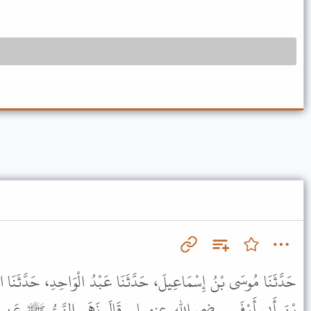
حَدَّثَنَا مُوسَى بْنُ إِسْمَاعِيلَ، حَدَّثَنَا عَبْدُ الْوَاحِدِ، حَدَّثَنَا الشّ
بْنَ أَبِي أَوْفَى ـ رضى الله عنهما ـ قَالَ نَهَى النَّبِيُّ ﷺ عَنِ الْجَ