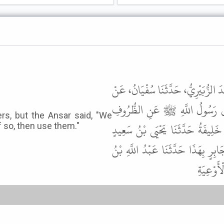
َ الزُّبَيْرِيُّ، حَدَّثَنَا سُفْيَانُ، عَنْ
 رَسُولُ اللَّهِ ﷺ عَنِ الظُّرُوفِ
ers, but the Ansar said, "We
َ خَلِيفَةُ حَدَّثَنَا يَحْيَى بْنُ سَعِيدٍ
f so, then use them."
رٍ بِهَذَا حَدَّثَنَا عَبْدُ اللَّهِ بْنُ
أَوْعِيَةِ