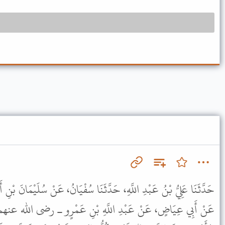
حَدَّثَنَا عَلِيُّ بْنُ عَبْدِ اللَّهِ، حَدَّثَنَا سُفْيَانُ، عَنْ سُلَيْمَانَ بْن،
عَنْ أَبِي عِيَاضٍ، عَنْ عَبْدِ اللَّهِ بْنِ عَمْرٍو ـ رضى الله عنهما ـ