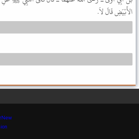
الأَبْيَضِ قَالَ لاَ.
r
New
sion