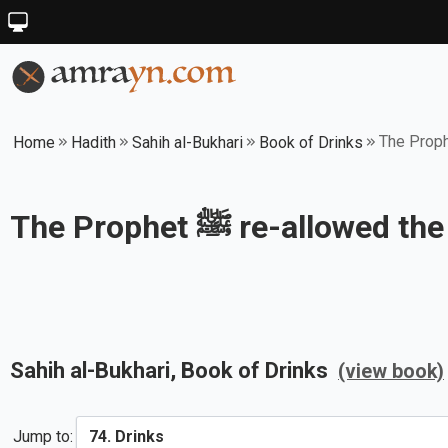
Home
Hadith
Sahih al-Bukhari
Book of Drinks
The Prophet ﷺ re-a
Sahih al-Bukhari
, Book of
Drinks
(view book)
Jump to: