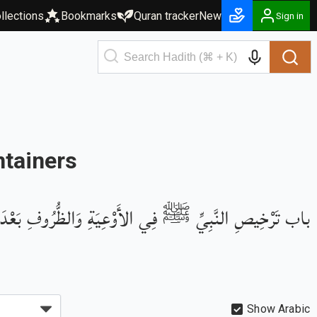
llections
Bookmarks
Quran tracker
New
Sign in
containers
باب تَرْخِيصِ النَّبِيِّ ﷺ فِي الأَوْعِيَةِ وَالظُّرُوفِ بَعْدَ ا
Show Arabic