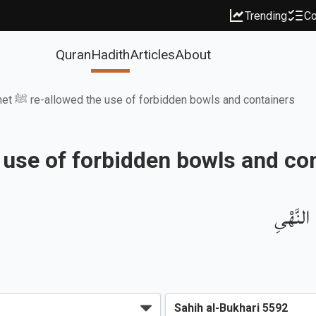
Trending
Co
Quran
Hadith
Articles
About
The Prophet ﷺ re-allowed the use of forbidden bowls and containers
llowed the use of forbidden bowls and 
لنَّهْىِ