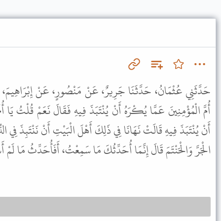
حَدَّثَنِي عُثْمَانُ، حَدَّثَنَا جَرِيرٌ، عَنْ مَنْصُورٍ، عَنْ إِبْرَاهِيمَ، قُ
أُمَّ الْمُؤْمِنِينَ عَمَّا يُكْرَهُ أَنْ يُنْتَبَذَ فِيهِ فَقَالَ نَعَمْ قُلْتُ يَا أ
أَنْ يُنْتَبَذَ فِيهِ قَالَتْ نَهَانَا فِي ذَلِكَ أَهْلَ الْبَيْتِ أَنْ نَنْتَبِذَ فِي الد
الْجَرَّ وَالْحَنْتَمَ قَالَ إِنَّمَا أُحَدِّثُكَ مَا سَمِعْتُ، أَفَأُحَدِّثُ مَا لَمْ أَ