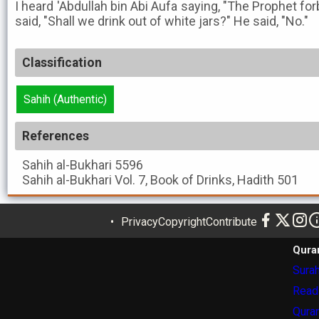
I heard 'Abdullah bin Abi Aufa saying, "The Prophet for
said, "Shall we drink out of white jars?" He said, "No."
Classification
Sahih (Authentic)
References
Sahih al-Bukhari
5596
Sahih al-Bukhari
Vol. 7, Book of Drinks, Hadith 501
Privacy
Copyright
Contribute
Qura
Surah
Read
Quran