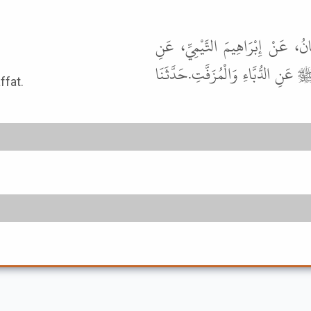
نُ، عَنْ إِبْرَاهِيمَ التَّيْمِيِّ، عَنِ
نِ الدُّبَّاءِ وَالْمُزَفَّتِ.حَدَّثَنَا
ffat.