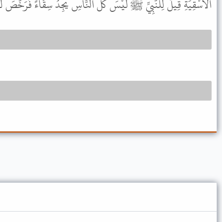
الأَسْقِيَةِ قِيلَ لِلنَّبِيِّ ﷺ لَيْسَ كُلُّ النَّاسِ يَجِدُ سِقَاءً فَرَخَّصَ لَهُ.