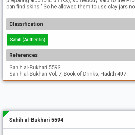
preparing alcoholic drinks), somebody said to the Prop
can find skins." So he allowed them to use clay jars no
Classification
Sahih (Authentic)
References
Sahih al-Bukhari
5593
Sahih al-Bukhari
Vol. 7, Book of Drinks, Hadith 497
Sahih al-Bukhari 5594