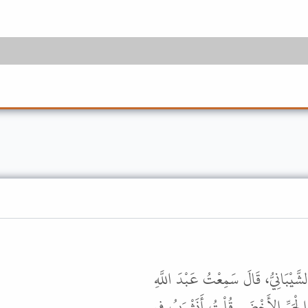
َيْبَانِيُّ، قَالَ سَمِعْتُ عَبْدَ اللَّهِ
رِّ الأَخْضَرِ. قُلْتُ أَنَشْرَبُ فِي