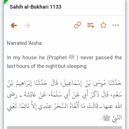
Sahih al-Bukhari 1133
Narrated 'Aisha:
In my house he (Prophet ﷺ ) never passed the
last hours of the night but sleeping.
حَدَّثَنَا مُوسَى بْنُ إِسْمَاعِيلَ، قَالَ حَدَّثَنَا إِبْرَاهِيمُ بْنُ
سَعْدٍ، قَالَ ذَكَرَ أَبِي عَنْ أَبِي سَلَمَةَ، عَنْ عَائِشَةَ ـ رضى
الله عنها ـ قَالَتْ مَا أَلْفَاهُ السَّحَرُ عِنْدِي إِلاَّ نَائِمًا. تَعْنِي
النَّبِيَّ ﷺ.