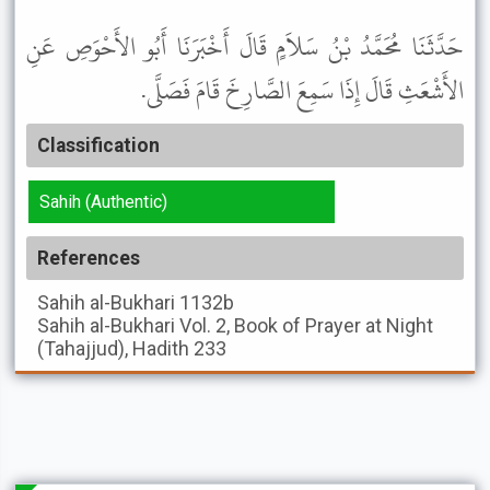
حَدَّثَنَا مُحَمَّدُ بْنُ سَلاَمٍ قَالَ أَخْبَرَنَا أَبُو الأَحْوَصِ عَنِ
الأَشْعَثِ قَالَ إِذَا سَمِعَ الصَّارِخَ قَامَ فَصَلَّى.
Classification
Sahih (Authentic)
References
Sahih al-Bukhari
1132b
Sahih al-Bukhari
Vol. 2, Book of Prayer at Night
(Tahajjud), Hadith 233