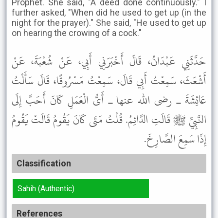
Prophet. She said, "A deed done continuously." I
further asked, "When did he used to get up (in the
night for the prayer)." She said, "He used to get up
on hearing the crowing of a cock."
حَدَّثَنِي عَبْدَانُ، قَالَ أَخْبَرَنِي أَبِي، عَنْ شُعْبَةَ، عَنْ
أَشْعَثَ، سَمِعْتُ أَبِي قَالَ، سَمِعْتُ مَسْرُوقًا، قَالَ سَأَلْتُ
عَائِشَةَ ـ رضى الله عنها ـ أَىُّ الْعَمَلِ كَانَ أَحَبَّ إِلَى
النَّبِيِّ ﷺ قَالَتِ الدَّائِمُ. قُلْتُ مَتَى كَانَ يَقُومُ قَالَتْ يَقُومُ
إِذَا سَمِعَ الصَّارِخَ.
Classification
Sahih (Authentic)
References