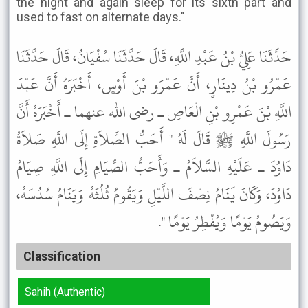
the night and again sleep for its sixth part and
used to fast on alternate days."
حَدَّثَنَا عَلِيُّ بْنُ عَبْدِ اللَّهِ، قَالَ حَدَّثَنَا سُفْيَانُ، قَالَ حَدَّثَنَا
عَمْرُو بْنُ دِينَارٍ، أَنَّ عَمْرَو بْنَ أَوْسٍ، أَخْبَرَهُ أَنَّ عَبْدَ
اللَّهِ بْنَ عَمْرِو بْنِ الْعَاصِ ـ رضى الله عنهما ـ أَخْبَرَهُ أَنَّ
رَسُولَ اللَّهِ ﷺ قَالَ لَهُ " أَحَبُّ الصَّلاَةِ إِلَى اللَّهِ صَلاَةُ
دَاوُدَ ـ عَلَيْهِ السَّلاَمُ ـ وَأَحَبُّ الصِّيَامِ إِلَى اللَّهِ صِيَامُ
دَاوُدَ، وَكَانَ يَنَامُ نِصْفَ اللَّيْلِ وَيَقُومُ ثُلُثَهُ وَيَنَامُ سُدُسَهُ،
وَيَصُومُ يَوْمًا وَيُفْطِرُ يَوْمًا ".
Classification
Sahih (Authentic)