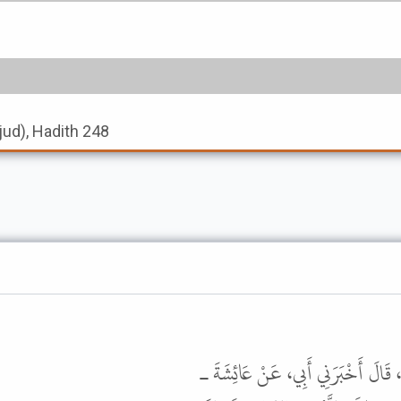
jjud), Hadith 248
، قَالَ أَخْبَرَنِي أَبِي، عَنْ عَائِشَةَ ـ