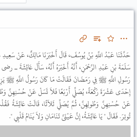
حَدَّثَنَا عَبْدُ اللَّهِ بْنُ يُوسُفَ، قَالَ أَخْبَرَنَا مَالِكٌ، عَنْ سَعِيدِ بْ
سَلَمَةَ بْنِ عَبْدِ الرَّحْمَنِ، أَنَّهُ أَخْبَرَهُ أَنَّهُ، سَأَلَ عَائِشَةَ 
رَسُولِ اللَّهِ ﷺ فِي رَمَضَانَ فَقَالَتْ مَا كَانَ رَسُولُ اللَّهِ ﷺ يَزِيدُ
إِحْدَى عَشْرَةَ رَكْعَةً، يُصَلِّي أَرْبَعًا فَلاَ تَسَلْ عَنْ حُسْنِهِنَّ وَطُولِه
عَنْ حُسْنِهِنَّ وَطُولِهِنَّ، ثُمَّ يُصَلِّي ثَلاَثًا، قَالَتْ عَائِشَةُ فَقُلْتُ
تُوتِرَ. فَقَالَ " يَا عَائِشَةُ، إِنَّ عَيْنَىَّ تَنَامَانِ وَلاَ يَنَامُ قَلْبِي ".