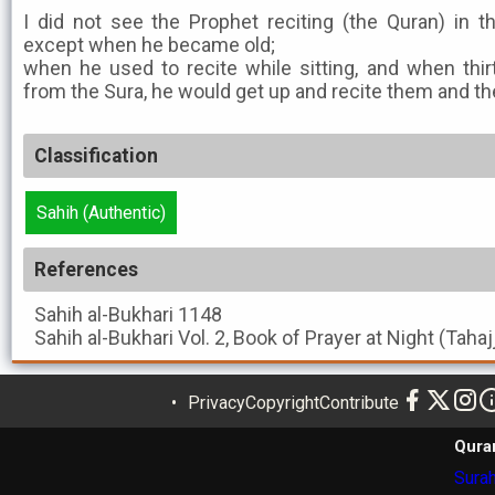
I did not see the Prophet reciting (the Quran) in th
except when he became old;
when he used to recite while sitting, and when thir
from the Sura, he would get up and recite them and t
Classification
Sahih (Authentic)
References
Sahih al-Bukhari
1148
Sahih al-Bukhari
Vol. 2, Book of Prayer at Night (Taha
Privacy
Copyright
Contribute
Qura
Surah