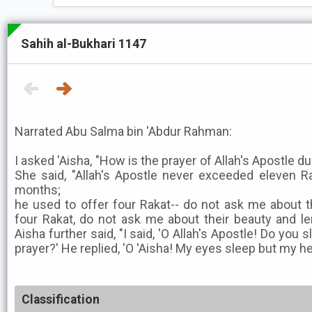
Sahih al-Bukhari 1147
Narrated Abu Salma bin 'Abdur Rahman:
I asked 'Aisha, "How is the prayer of Allah's Apostle 
She said, "Allah's Apostle never exceeded eleven R
months;
he used to offer four Rakat-- do not ask me about t
four Rakat, do not ask me about their beauty and le
Aisha further said, "I said, 'O Allah's Apostle! Do you 
prayer?' He replied, 'O 'Aisha! My eyes sleep but my h
Classification