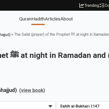
Trending
Co
Quran
Hadith
Articles
About
The Salat (prayer) of the Prophet ﷺ 
hajjud)
The Salat (prayer) of the Prophet ﷺ at night i
ahajjud)
(view book)