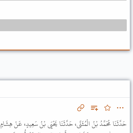
حَدَّثَنَا مُحَمَّدُ بْنُ الْمُثَنَّى، حَدَّثَنَا يَحْيَى بْنُ سَعِيدٍ، عَنْ هِشَامٍ