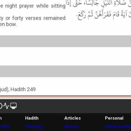
َلاَةِ اللَّيْلِ جَالِسًا، حَتَّى إِذَا
e night prayer while sitting
 آيَةً قَامَ فَقَرَأَهُنَّ ثُمَّ رَكَعَ
ty or forty verses remained
hen bow.
jjud), Hadith 249
n
Hadith
Articles
Personal
 info
Trending
Basics
Quran tracke