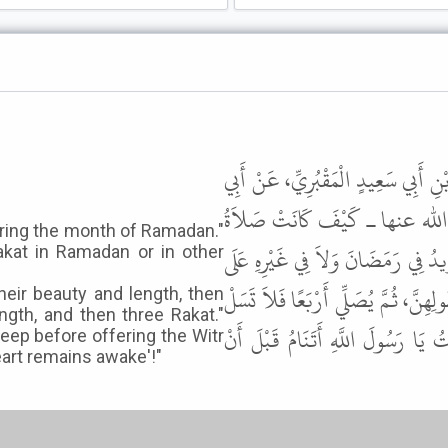
نِ أَبِي سَعِيدٍ الْمَقْبُرِيِّ، عَنْ أَبِي
ـ رضى الله عنها ـ كَيْفَ كَانَتْ صَلاَةُ
during the month of Ramadan."
 فِي رَمَضَانَ وَلاَ فِي غَيْرِهِ عَلَى
akat in Ramadan or in other
ِنَّ، ثُمَّ يُصَلِّي أَرْبَعًا فَلاَ تَسَلْ
heir beauty and length, then
ngth, and then three Rakat."
 يَا رَسُولَ اللَّهِ أَتَنَامُ قَبْلَ أَنْ
sleep before offering the Witr
eart remains awake'!"