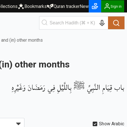
llections
Bookmarks
Quran tracker
New
Sign in
at night in Ramadan and (in) other months
n Ramadan and (in) other months
باب قِيَامِ النَّبِيِّ ﷺ بِاللَّيْلِ فِي رَمَضَانَ وَغَيْرِهِ
Show Arabic