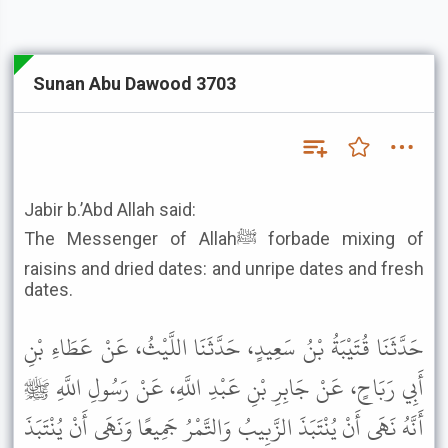
Sunan Abu Dawood 3703
Jabir b.’Abd Allah said:
The Messenger of Allahﷺ forbade mixing of
raisins and dried dates: and unripe dates and fresh
dates.
حَدَّثَنَا قُتَيْبَةُ بْنُ سَعِيدٍ، حَدَّثَنَا اللَّيْثُ، عَنْ عَطَاءِ بْنِ
أَبِي رَبَاحٍ، عَنْ جَابِرِ بْنِ عَبْدِ اللَّهِ، عَنْ رَسُولِ اللَّهِ ﷺ
أَنَّهُ نَهَى أَنْ يُنْتَبَذَ الزَّبِيبُ وَالتَّمْرُ جَمِيعًا وَنَهَى أَنْ يُنْتَبَذَ