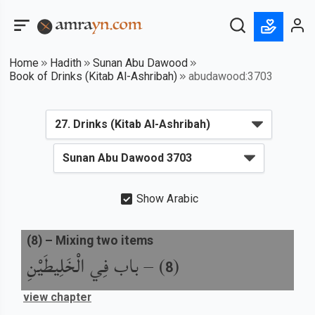
Home
Hadith
Sunan Abu Dawood
Book of Drinks (Kitab Al-Ashribah)
abudawood:3703
Show Arabic
(
8
) –
Mixing two items
باب فِي الْخَلِيطَيْنِ
) –
(
8
view chapter