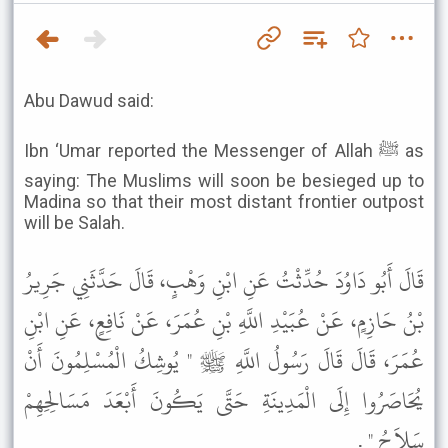
Abu Dawud said:
Ibn ‘Umar reported the Messenger of Allah ﷺ as
saying: The Muslims will soon be besieged up to
Madina so that their most distant frontier outpost
will be Salah.
قَالَ أَبُو دَاوُدَ حُدِّثْتُ عَنِ ابْنِ وَهْبٍ، قَالَ حَدَّثَنِي جَرِيرُ
بْنُ حَازِمٍ، عَنْ عُبَيْدِ اللَّهِ بْنِ عُمَرَ، عَنْ نَافِعٍ، عَنِ ابْنِ
عُمَرَ، قَالَ قَالَ رَسُولُ اللَّهِ ﷺ " يُوشِكُ الْمُسْلِمُونَ أَنْ
يُحَاصَرُوا إِلَى الْمَدِينَةِ حَتَّى يَكُونَ أَبْعَدَ مَسَالِحِهِمْ
سَلاَحُ " .