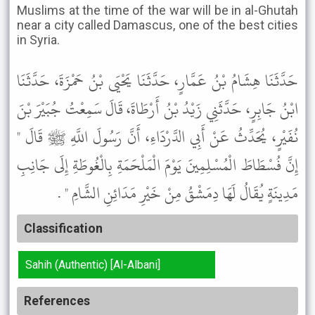
Muslims at the time of the war will be in al-Ghutah
near a city called Damascus, one of the best cities
in Syria.
حَدَّثَنَا هِشَامُ بْنُ عَمَّارٍ، حَدَّثَنَا يَحْيَى بْنُ حَمْزَةَ، حَدَّثَنَا
ابْنُ جَابِرٍ، حَدَّثَنِي زَيْدُ بْنُ أَرْطَاةَ، قَالَ سَمِعْتُ جُبَيْرَ بْنَ
نُفَيْرٍ، يُحَدِّثُ عَنْ أَبِي الدَّرْدَاءِ، أَنَّ رَسُولَ اللَّهِ ﷺ قَالَ "
إِنَّ فُسْطَاطَ الْمُسْلِمِينَ يَوْمَ الْمَلْحَمَةِ بِالْغُوطَةِ إِلَى جَانِبِ
مَدِينَةٍ يُقَالُ لَهَا دِمَشْقُ مِنْ خَيْرِ مَدَائِنِ الشَّامِ " .
Classification
Sahih (Authentic) [Al-Albani]
References