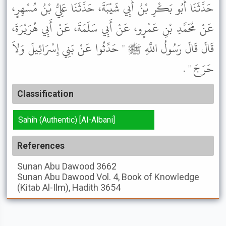
حَدَّثَنَا أَبُو بَكْرِ بْنُ أَبِي شَيْبَةَ، حَدَّثَنَا عَلِيُّ بْنُ مُسْهِرٍ،
عَنْ مُحَمَّدِ بْنِ عَمْرٍو، عَنْ أَبِي سَلَمَةَ، عَنْ أَبِي هُرَيْرَةَ،
قَالَ قَالَ رَسُولُ اللَّهِ ﷺ " حَدِّثُوا عَنْ بَنِي إِسْرَائِيلَ وَلاَ
حَرَجَ " .
Classification
Sahih (Authentic) [Al-Albani]
References
Sunan Abu Dawood
3662
Sunan Abu Dawood
Vol. 4, Book of Knowledge
(Kitab Al-Ilm), Hadith 3654