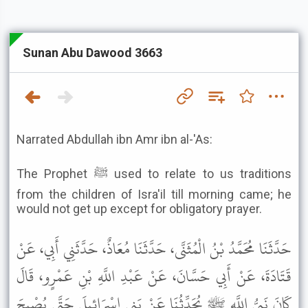
Sunan Abu Dawood 3663
Narrated Abdullah ibn Amr ibn al-'As:
The Prophet ﷺ used to relate to us traditions
from the children of Isra'il till morning came; he
would not get up except for obligatory prayer.
حَدَّثَنَا مُحَمَّدُ بْنُ الْمُثَنَّى، حَدَّثَنَا مُعَاذٌ، حَدَّثَنِي أَبِي، عَنْ
قَتَادَةَ، عَنْ أَبِي حَسَّانَ، عَنْ عَبْدِ اللَّهِ بْنِ عَمْرٍو، قَالَ
كَانَ نَبِيُّ اللَّهِ ﷺ يُحَدِّثُنَا عَنْ بَنِي إِسْرَائِيلَ حَتَّى يُصْبِحَ