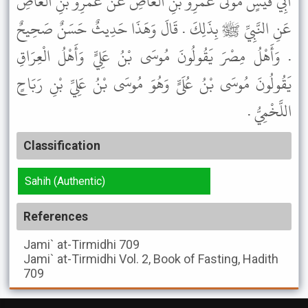
أَبِي قَيْسٍ مَوْلَى عَمْرِو بْنِ الْعَاصِ عَنْ عَمْرِو بْنِ الْعَاصِ
عَنِ النَّبِيِّ ﷺ بِذَلِكَ . قَالَ وَهَذَا حَدِيثٌ حَسَنٌ صَحِيحٌ
. وَأَهْلُ مِصْرَ يَقُولُونَ مُوسَى بْنُ عَلِيٍّ وَأَهْلُ الْعِرَاقِ
يَقُولُونَ مُوسَى بْنُ عُلَىٍّ وَهُوَ مُوسَى بْنُ عَلِيِّ بْنِ رَبَاحٍ
اللَّخْمِيُّ .
Classification
Sahih (Authentic)
References
Jami` at-Tirmidhi
709
Jami` at-Tirmidhi
Vol. 2, Book of Fasting, Hadith
709