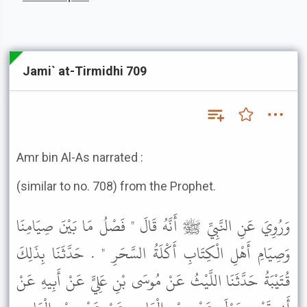
Jami` at-Tirmidhi 709
Amr bin Al-As narrated :
(similar to no. 708) from the Prophet.
وَرُوِيَ عَنِ النَّبِيِّ ﷺ أَنَّهُ قَالَ " فَصْلُ مَا بَيْنَ صِيَامِنَا
وَصِيَامِ أَهْلِ الْكِتَابِ أَكْلَةُ السَّحَرِ " . حَدَّثَنَا بِذَلِكَ
قُتَيْبَةُ حَدَّثَنَا اللَّيْثُ عَنْ مُوسَى بْنِ عَلِيٍّ عَنْ أَبِيهِ عَنْ