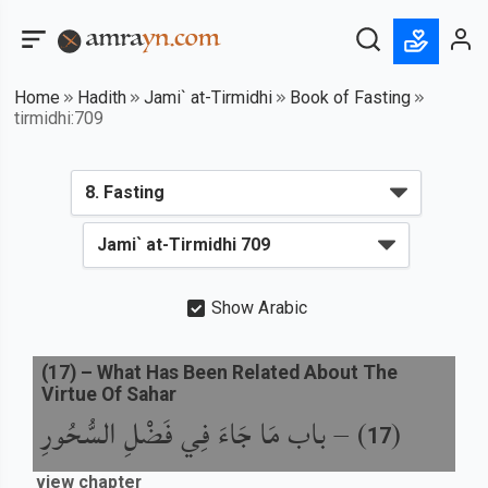
Home
Hadith
Jami` at-Tirmidhi
Book of Fasting
tirmidhi:709
Show Arabic
(
17
) –
What Has Been Related About The
Virtue Of Sahar
باب مَا جَاءَ فِي فَضْلِ السُّحُورِ
) –
(
17
view chapter