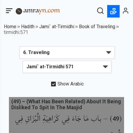
Home
Hadith
Jami` at-Tirmidhi
Book of Traveling
tirmidhi:571
Show Arabic
(
49
) –
(What Has Been Related) About It Being
Disliked To Spit In The Masjid
(
) –
باب مَا جَاءَ فِي كَرَاهِيَةِ الْبُزَاقِ فِي
49