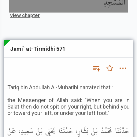
الْمَسْجِدِ
view chapter
Jami` at-Tirmidhi 571
Tariq bin Abdullah Al-Muharibi narrated that :
the Messenger of Allah said: "When you are in
Salat then do not spit on your right, but behind you
or toward your left, or under your left foot."
حَدَّثَنَا مُحَمَّدُ بْنُ بَشَّارٍ، حَدَّثَنَا يَحْيَى بْنُ سَعِيدٍ، عَنْ