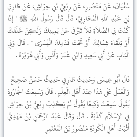
سُفْيَانَ، عَنْ مَنْصُورٍ، عَنْ رِبْعِيِّ بْنِ حِرَاشٍ، عَنْ طَارِقِ
بْنِ عَبْدِ اللَّهِ الْمُحَارِبِيِّ، قَالَ قَالَ رَسُولُ اللَّهِ ﷺ " إِذَا
كُنْتَ فِي الصَّلاَةِ فَلاَ تَبْزُقْ عَنْ يَمِينِكَ وَلَكِنْ خَلْفَكَ
أَوْ تِلْقَاءَ شِمَالِكَ أَوْ تَحْتَ قَدَمِكَ الْيُسْرَى " . قَالَ وَفِي
الْبَابِ عَنْ أَبِي سَعِيدٍ وَابْنِ عُمَرَ وَأَنَسٍ وَأَبِي هُرَيْرَةَ .
قَالَ أَبُو عِيسَى وَحَدِيثُ طَارِقٍ حَدِيثٌ حَسَنٌ صَحِيحٌ .
وَالْعَمَلُ عَلَى هَذَا عِنْدَ أَهْلِ الْعِلْمِ . قَالَ وَسَمِعْتُ الْجَارُودَ
يَقُولُ سَمِعْتُ وَكِيعًا يَقُولُ لَمْ يَكْذِبْ رِبْعِيُّ بْنُ حِرَاشٍ
فِي الإِسْلاَمِ كَذْبَةً . قَالَ وَقَالَ عَبْدُ الرَّحْمَنِ بْنُ مَهْدِيٍّ
أَثْبَتُ أَهْلِ الْكُوفَةِ مَنْصُورُ بْنُ الْمُعْتَمِرِ .