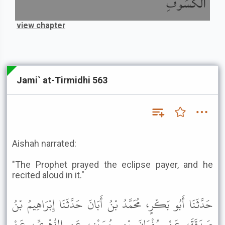
الْكُسُوفِ
view chapter
Jami` at-Tirmidhi 563
Aishah narrated:
"The Prophet prayed the eclipse payer, and he
recited aloud in it."
حَدَّثَنَا أَبُو بَكْرٍ، مُحَمَّدُ بْنُ أَبَانَ حَدَّثَنَا إِبْرَاهِيمُ بْنُ
صَدَقَةَ، عَنْ سُفْيَانَ بْنِ حُسَيْنٍ، عَنِ الزُّهْرِيِّ، عَنْ