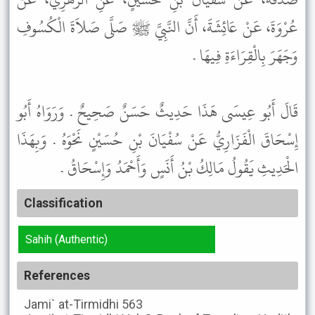
عُرْوَةَ، عَنْ عَائِشَةَ، أَنَّ النَّبِيَّ ﷺ صَلَّى صَلاَةَ الْكُسُوفِ
وَجَهَرَ بِالْقِرَاءَةِ فِيهَا .
قَالَ أَبُو عِيسَى هَذَا حَدِيثٌ حَسَنٌ صَحِيحٌ . وَرَوَاهُ أَبُو
إِسْحَاقَ الْفَزَارِيُّ عَنْ سُفْيَانَ بْنِ حُسَيْنٍ نَحْوَهُ . وَبِهَذَا
الْحَدِيثِ يَقُولُ مَالِكُ بْنُ أَنَسٍ وَأَحْمَدُ وَإِسْحَاقُ .
Classification
Sahih (Authentic)
References
Jami` at-Tirmidhi
563