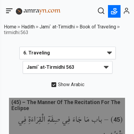
Home
Hadith
Jami` at-Tirmidhi
Book of Traveling
tirmidhi:563
Show Arabic
(
45
) –
The Manner Of The Recitation For The
Eclipse
باب مَا جَاءَ فِي صِفَةِ الْقِرَاءَةِ فِي
) –
(
45