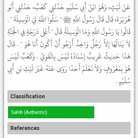
عَنْ لَيْثٍ، وَهُوَ ابْنُ أَبِي سُلَيْمٍ حَدَّثَنِي كَعْبٌ، حَدَّثَنِي أَبُو
هُرَيْرَةَ، قَالَ قَالَ رَسُولُ اللَّهِ ﷺ " سَلُوا اللَّهَ لِيَ الْوَسِيلَةَ " .
قَالُوا يَا رَسُولَ اللَّهِ وَمَا الْوَسِيلَةُ قَالَ " أَعْلَى دَرَجَةٍ فِي الْجَنَّةِ
لاَ يَنَالُهَا إِلاَّ رَجُلٌ وَاحِدٌ أَرْجُو أَنْ أَكُونَ أَنَا هُوَ " . قَالَ
هَذَا حَدِيثٌ غَرِيبٌ إِسْنَادُهُ لَيْسَ بِالْقَوِيِّ . وَكَعْبٌ لَيْسَ
هُوَ بِمَعْرُوفٍ وَلاَ نَعْلَمُ أَحَدًا رَوَى عَنْهُ غَيْرَ لَيْثِ بْنِ أَبِي
سُلَيْمٍ .
Classification
Sahih (Authentic)
References