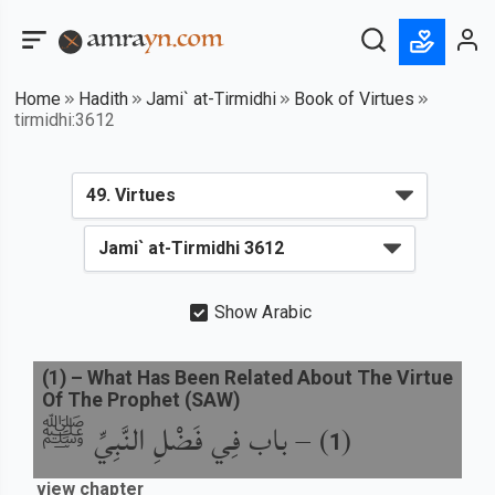
Home
Hadith
Jami` at-Tirmidhi
Book of Virtues
tirmidhi:3612
Show Arabic
(
1
) –
What Has Been Related About The Virtue
Of The Prophet (SAW)
باب فِي فَضْلِ النَّبِيِّ ﷺ
) –
(
1
view chapter