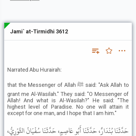
Jami` at-Tirmidhi 3612
Narrated Abu Hurairah:
that the Messenger of Allah ﷺ said: "Ask Allah to
grant me Al-Wasilah." They said: "O Messenger of
Allah! And what is Al-Wasilah?" He said: "The
highest level of Paradise. No one will attain it
except for one man, and I hope that I am him."
حَدَّثَنَا بُنْدَارٌ، حَدَّثَنَا أَبُو عَاصِمٍ، حَدَّثَنَا سُفْيَانُ الثَّوْرِيُّ،