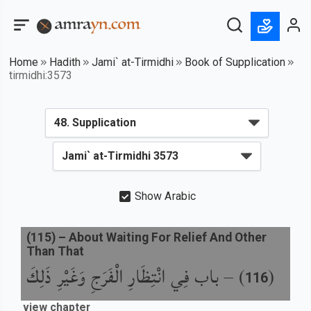
Home
Hadith
Jami` at-Tirmidhi
Book of Supplication
tirmidhi:3573
Show Arabic
(
115
) –
About Waiting For Relief And Other
Than That
باب فِي انْتِظَارِ الْفَرَجِ وَغَيْرِ ذَلِكَ
) –
(
116
view chapter