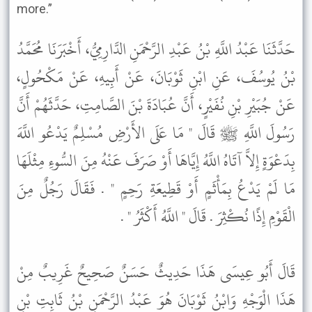
more.”
حَدَّثَنَا عَبْدُ اللَّهِ بْنُ عَبْدِ الرَّحْمَنِ الدَّارِمِيُّ، أَخْبَرَنَا مُحَمَّدُ
بْنُ يُوسُفَ، عَنِ ابْنِ ثَوْبَانَ، عَنْ أَبِيهِ، عَنْ مَكْحُولٍ،
عَنْ جُبَيْرِ بْنِ نُفَيْرٍ، أَنَّ عُبَادَةَ بْنَ الصَّامِتِ، حَدَّثَهُمْ أَنَّ
رَسُولَ اللَّهِ ﷺ قَالَ " مَا عَلَى الأَرْضِ مُسْلِمٌ يَدْعُو اللَّهَ
بِدَعْوَةٍ إِلاَّ آتَاهُ اللَّهُ إِيَّاهَا أَوْ صَرَفَ عَنْهُ مِنَ السُّوءِ مِثْلَهَا
مَا لَمْ يَدْعُ بِمَأْثَمٍ أَوْ قَطِيعَةِ رَحِمٍ " . فَقَالَ رَجُلٌ مِنَ
الْقَوْمِ إِذًا نُكْثِرَ . قَالَ " اللَّهُ أَكْثَرُ " .
قَالَ أَبُو عِيسَى هَذَا حَدِيثٌ حَسَنٌ صَحِيحٌ غَرِيبٌ مِنْ
هَذَا الْوَجْهِ وَابْنُ ثَوْبَانَ هُوَ عَبْدُ الرَّحْمَنِ بْنُ ثَابِتِ بْنِ