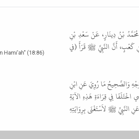
مُحَمَّدُ بْنُ دِينَارٍ، عَنْ سَعْدِ بْنِ
 كَعْبٍ، أَنَّ النَّبِيَّ ﷺ قَرَأَ (في
t ﷺ recited: "Fi 'Ainin Hami'ah" (18:86)
َجْهِ وَالصَّحِيحُ مَا رُوِيَ عَنِ ابْنِ
 اخْتَلَفَا فِي قِرَاءَةِ هَذِهِ الآيَةِ
َنِ النَّبِيِّ ﷺ لاَسْتَغْنَى بِرِوَايَتِهِ