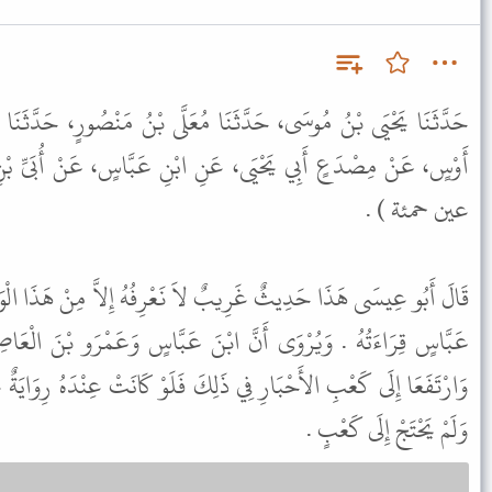
حَدَّثَنَا يَحْيَى بْنُ مُوسَى، حَدَّثَنَا مُعَلَّى بْنُ مَنْصُورٍ، حَدَّثَنَا 
أَوْسٍ، عَنْ مِصْدَعٍ أَبِي يَحْيَى، عَنِ ابْنِ عَبَّاسٍ، عَنْ أُبَىِّ بْنِ
عين حمئة ) .
قَالَ أَبُو عِيسَى هَذَا حَدِيثٌ غَرِيبٌ لاَ نَعْرِفُهُ إِلاَّ مِنْ هَذَا الْو
عَبَّاسٍ قِرَاءَتُهُ . وَيُرْوَى أَنَّ ابْنَ عَبَّاسٍ وَعَمْرَو بْنَ الْعَاصِي
وَارْتَفَعَا إِلَى كَعْبِ الأَحْبَارِ فِي ذَلِكَ فَلَوْ كَانَتْ عِنْدَهُ رِوَايَةٌ ع
وَلَمْ يَحْتَجْ إِلَى كَعْبٍ .