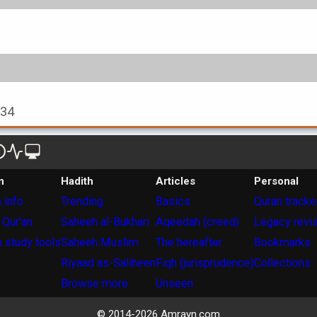
934
n
Hadith
Articles
Personal
 info
Trending
Basics
Quran tracke
 Qur'an
Saheeh al-Bukhari
Aqeedah (creed)
Legacy revi
 study tools
Saheeh Muslim
The hereafter
Bookmarks
Riyaad as-Saliheen
Fiqh (jurisprudence)
Collections
Browse more
Unseen
© 2014-
2026
Amrayn.com