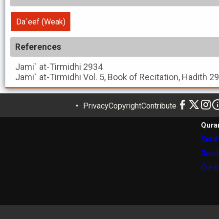
Da`eef (Weak)
References
Jami` at-Tirmidhi
2934
Jami` at-Tirmidhi
Vol. 5, Book of Recitation, Hadith 2
Privacy
Copyright
Contribute
Qura
Surah
Read
Quran