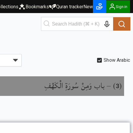
llections
Bookmarks
Quran tracker
New
Sign in
Show Arabic
باب وَمِنْ سُورَةِ الْكَهْفِ
) –
(
3