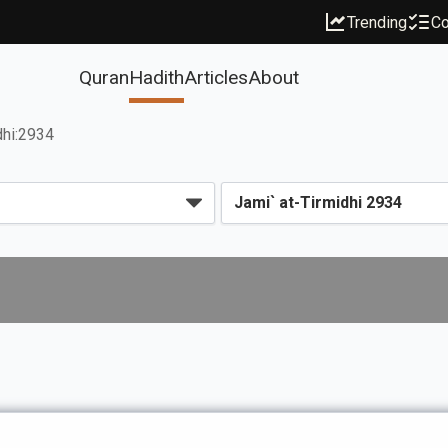
Trending
Co
Quran
Hadith
Articles
About
dhi:2934