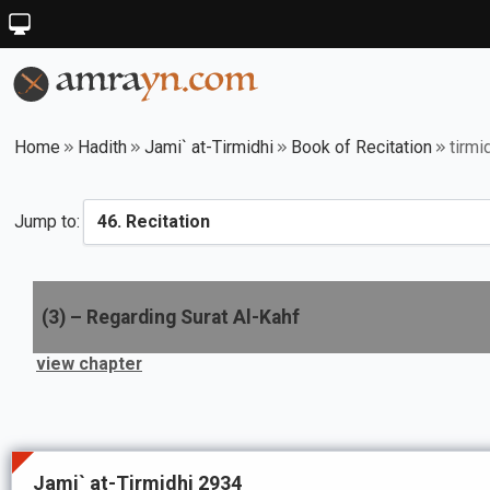
Home
Hadith
Jami` at-Tirmidhi
Book of Recitation
tirmi
Jump to:
(
3
) –
Regarding Surat Al-Kahf
view chapter
Jami` at-Tirmidhi 2934