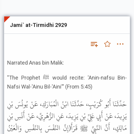
Jami` at-Tirmidhi 2929
Narrated Anas bin Malik:
"The Prophet ﷺ would recite: 'Anin-nafsu Bin-
Nafsi Wal-'Ainu Bil-'Aini'" (From 5:45)
حَدَّثَنَا أَبُو كُرَيْبٍ، حَدَّثَنَا ابْنُ الْمُبَارَكِ، عَنْ يُونُسَ بْنِ
يَزِيدَ، عَنْ أَبِي عَلِيِّ بْنِ يَزِيدَ، عَنِ الزُّهْرِيِّ، عَنْ أَنَسِ بْنِ
مَالِكٍ، أَنَّ النَّبِيَّ ﷺ قَرَأَ(إِنَّ النَّفْسَ بِالنَّفْسِ وَالْعَيْنُ