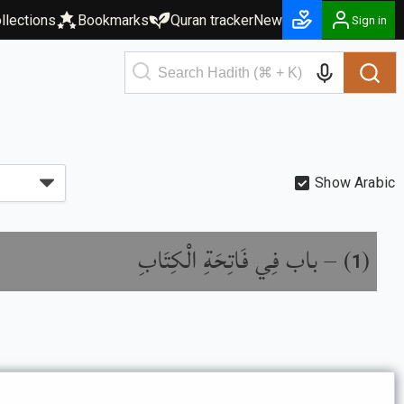
llections
Bookmarks
Quran tracker
New
Sign in
Show Arabic
باب فِي فَاتِحَةِ الْكِتَابِ
) –
(
1