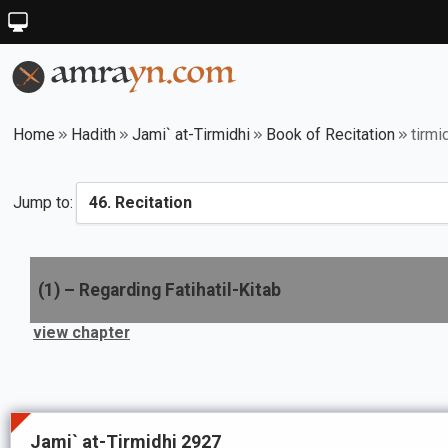
Home
Hadith
Jami` at-Tirmidhi
Book of Recitation
tirmi
Jump to:
(
1
) –
Regarding Fatihatil-Kitab
view chapter
Jami` at-Tirmidhi 2927