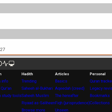
927
n
Hadith
Articles
Personal
 info
Trending
Basics
Quran tracke
 Qur'an
Saheeh al-Bukhari
Aqeedah (creed)
Legacy revi
 study tools
Saheeh Muslim
The hereafter
Bookmarks
Riyaad as-Saliheen
Fiqh (jurisprudence)
Collections
Browse more
Unseen