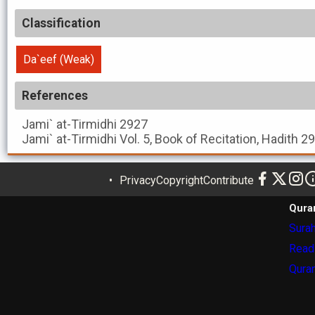
Classification
Da`eef (Weak)
References
Jami` at-Tirmidhi
2927
Jami` at-Tirmidhi
Vol. 5, Book of Recitation, Hadith 2
Privacy
Copyright
Contribute
Qura
Surah
Read
Quran