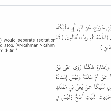
ابْنِ جُرَيْجٍ، عَنِ ابْنِ أَبِي مُلَيْكَةَ
لْحَمْدُ لِلَّهِ رَبِّ الْعَالَمِينَ ) ثُمَّ
 would separate recitation
الدِّينِ
uld stop. 'Ar-Rahmanir-Rahim'
mid-Din.'"
يَخْتَارُهُ هَكَذَا رَوَى يَحْيَى بْنُ
عَنْ أُمِّ سَلَمَةَ وَلَيْسَ إِسْنَادُهُ
ِي مُلَيْكَةَ عَنْ يَعْلَى بْنِ مَمْلَكٍ
وَحَدِيثُ اللَّيْثِ أَصَحُّ وَلَيْسَ فِي