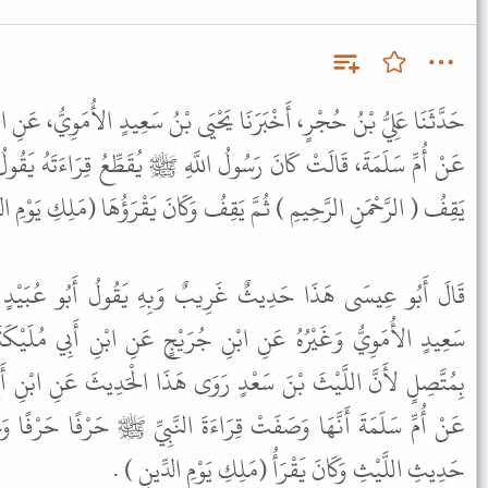
حَدَّثَنَا عَلِيُّ بْنُ حُجْرٍ، أَخْبَرَنَا يَحْيَى بْنُ سَعِيدٍ الأُمَوِيُّ، عَنِ ،
عَنْ أُمِّ سَلَمَةَ، قَالَتْ كَانَ رَسُولُ اللَّهِ ﷺ يُقَطِّعُ قِرَاءَتَهُ يَقُولُ (ا
يَقِفُ ( الرَّحْمَنِ الرَّحِيمِ ) ثُمَّ يَقِفُ وَكَانَ يَقْرَؤُهَا (مَلِكِ يَوْمِ  )
قَالَ أَبُو عِيسَى هَذَا حَدِيثٌ غَرِيبٌ وَبِهِ يَقُولُ أَبُو عُبَيْدٍ وَ
سَعِيدٍ الأُمَوِيُّ وَغَيْرُهُ عَنِ ابْنِ جُرَيْجٍ عَنِ ابْنِ أَبِي مُلَيْكَةَ 
بِمُتَّصِلٍ لأَنَّ اللَّيْثَ بْنَ سَعْدٍ رَوَى هَذَا الْحَدِيثَ عَنِ ابْنِ أَب
عَنْ أُمِّ سَلَمَةَ أَنَّهَا وَصَفَتْ قِرَاءَةَ النَّبِيِّ ﷺ حَرْفًا حَرْفًا 
حَدِيثِ اللَّيْثِ وَكَانَ يَقْرَأُ (مَلِكِ يَوْمِ الدِّينِ ) .