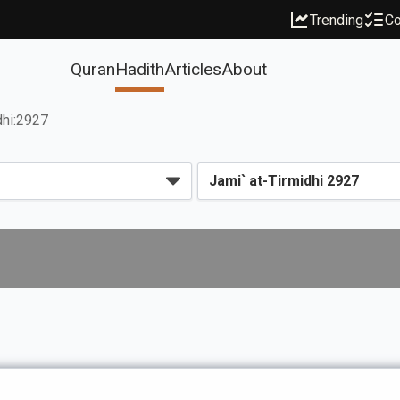
Trending
Co
Quran
Hadith
Articles
About
dhi:2927