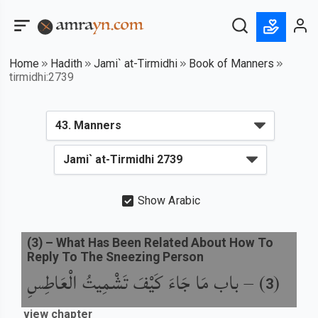
Home
Hadith
Jami` at-Tirmidhi
Book of Manners
tirmidhi:2739
Show Arabic
(
3
) –
What Has Been Related About How To
Reply To The Sneezing Person
باب مَا جَاءَ كَيْفَ تَشْمِيتُ الْعَاطِسِ
) –
(
3
view chapter