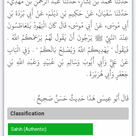
حَدَّثَنَا مُحَمَّدُ بْنُ بَشَّارٍ، حَدَّثَنَا عَبْدُ الرَّحْمَنِ بْنُ مَهْدِيٍّ،
حَدَّثَنَا سُفْيَانُ، عَنْ حَكِيمِ بْنِ دَيْلَمَ، عَنْ أَبِي بُرْدَةَ بْنِ
أَبِي مُوسَى، عَنْ أَبِي مُوسَى، قَالَ كَانَ الْيَهُودُ يَتَعَاطَسُونَ
عِنْدَ النَّبِيِّ ﷺ يَرْجُونَ أَنْ يَقُولَ لَهُمْ يَرْحَمُكُمُ اللَّهُ .
فَيَقُولُ " يَهْدِيكُمُ اللَّهُ وَيُصْلِحُ بَالَكُمْ " . وَفِي الْبَابِ
عَنْ عَلِيٍّ وَأَبِي أَيُّوبَ وَسَالِمِ بْنِ عُبَيْدٍ وَعَبْدِ اللَّهِ بْنِ
جَعْفَرٍ وَأَبِي هُرَيْرَةَ .
قَالَ أَبُو عِيسَى هَذَا حَدِيثٌ حَسَنٌ صَحِيحٌ .
Classification
Sahih (Authentic)