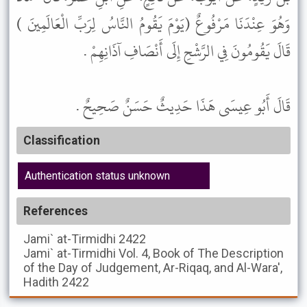
وَهُوَ عِنْدَنَا مَرْفُوعٌ (يَوْمَ يَقُومُ النَّاسُ لِرَبِّ الْعَالَمِينَ )
قَالَ يَقُومُونَ فِي الرَّشْحِ إِلَى أَنْصَافِ آذَانِهِمْ .
قَالَ أَبُو عِيسَى هَذَا حَدِيثٌ حَسَنٌ صَحِيحٌ .
Classification
Authentication status unknown
References
Jami` at-Tirmidhi
2422
Jami` at-Tirmidhi
Vol. 4, Book of The Description
of the Day of Judgement, Ar-Riqaq, and Al-Wara',
Hadith 2422