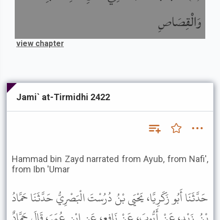
وَالْقِصَاصِ
view chapter
Jami` at-Tirmidhi 2422
Hammad bin Zayd narrated from Ayub, from Nafi',
from Ibn 'Umar
حَدَّثَنَا أَبُو زَكَرِيَّا، يَحْيَى بْنُ دُرُسْتَ الْبَصْرِيُّ حَدَّثَنَا حَمَّادُ
بْنُ زَيْدٍ، عَنْ أَيُّوبَ، عَنْ نَافِعٍ، عَنِ ابْنِ عُمَرَ، قَالَ حَمَّادٌ