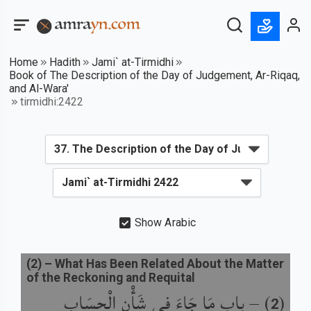
Home
Hadith
Jami` at-Tirmidhi
Book of The Description of the Day of Judgement, Ar-Riqaq,
and Al-Wara'
tirmidhi:2422
Show Arabic
(
2
) –
What Has Been Related About the Matter
of the Reckoning and Requital
باب مَا جَاءَ فِي شَأْنِ الْحِسَابِ
) –
(
2