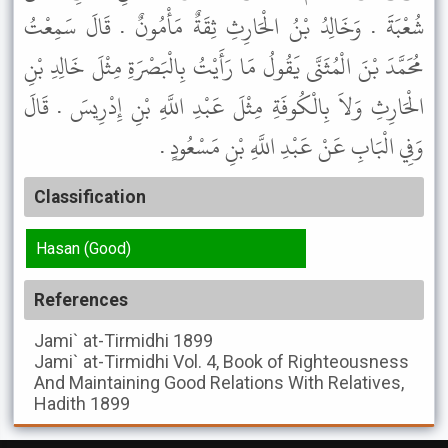
شُعْبَةَ . وَخَالِدُ بْنُ الْحَارِثِ ثِقَةٌ مَأْمُونٌ . قَالَ سَمِعْتُ
مُحَمَّدَ بْنَ الْمُثَنَّى يَقُولُ مَا رَأَيْتُ بِالْبَصْرَةِ مِثْلَ خَالِدِ بْنِ
الْحَارِثِ وَلاَ بِالْكُوفَةِ مِثْلَ عَبْدِ اللَّهِ بْنِ إِدْرِيسَ . قَالَ
وَفِي الْبَابِ عَنْ عَبْدِ اللَّهِ بْنِ مَسْعُودٍ .
Classification
Hasan (Good)
References
Jami` at-Tirmidhi
1899
Jami` at-Tirmidhi
Vol. 4, Book of Righteousness
And Maintaining Good Relations With Relatives,
Hadith 1899