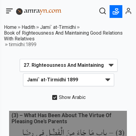
Home
Hadith
Jami` at-Tirmidhi
Book of Righteousness And Maintaining Good Relations
With Relatives
tirmidhi:1899
Show Arabic
(
3
) –
What Has Been About The Virtue Of
Pleasing One's Parents
(
) –
باب مَا جَاءَ مِنَ الْفَضْلِ فِي رِضَا
3