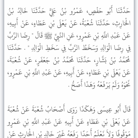
حَدَّثَنَا أَبُو حَفْصٍ، عَمْرُو بْنُ عَلِيٍّ حَدَّثَنَا خَالِدُ بْنُ
الْحَارِثِ، حَدَّثَنَا شُعْبَةُ، عَنْ يَعْلَى بْنِ عَطَاءٍ، عَنْ أَبِيهِ،
عَنْ عَبْدِ اللَّهِ بْنِ عَمْرٍو، عَنِ النَّبِيِّ ﷺ قَالَ " رِضَا الرَّبِّ
فِي رِضَا الْوَالِدِ وَسَخَطُ الرَّبِّ فِي سَخَطِ الْوَالِدِ " . حَدَّثَنَا
مُحَمَّدُ بْنُ بَشَّارٍ، حَدَّثَنَا مُحَمَّدُ بْنُ جَعْفَرٍ، عَنْ شُعْبَةَ،
عَنْ يَعْلَى بْنِ عَطَاءٍ، عَنْ أَبِيهِ، عَنْ عَبْدِ اللَّهِ بْنِ عَمْرٍو،
نَحْوَهُ وَلَمْ يَرْفَعْهُ وَهَذَا أَصَحُّ .
قَالَ أَبُو عِيسَى وَهَكَذَا رَوَى أَصْحَابُ شُعْبَةَ عَنْ شُعْبَةَ
عَنْ يَعْلَى بْنِ عَطَاءٍ عَنْ أَبِيهِ عَنْ عَبْدِ اللَّهِ بْنِ عَمْرٍو
مَوْقُوفًا وَلاَ نَعْلَمُ أَحَدًا رَفَعَهُ غَيْرَ خَالِدِ بْنِ الْحَارِثِ عَنْ