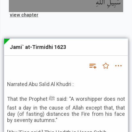
سَبِيلِ اللَّهِ
view chapter
Jami` at-Tirmidhi 1623
Narrated Abu Sa’id Al Khudri :
That the Prophet ﷺ said: "A worshipper does not
fast a day in the cause of Allah except that, that
day (of fasting) distances the Fire from his face
by seventy autumns."