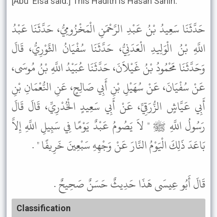
[Abu 'Eisa said:] This Hadith is Hasan Sahih.
حَدَّثَنَا سَعِيدُ بْنُ عَبْدِ الرَّحْمَنِ الْمَخْزُومِيُّ، حَدَّثَنَا عَبْدُ
اللَّهِ بْنُ الْوَلِيدِ الْعَدَنِيُّ، حَدَّثَنَا سُفْيَانُ الثَّوْرِيُّ، قَالَ
وَحَدَّثَنَا مَحْمُودُ بْنُ غَيْلاَنَ، حَدَّثَنَا عُبَيْدُ اللَّهِ بْنُ مُوسَى،
عَنْ سُفْيَانَ، عَنْ سُهَيْلِ بْنِ أَبِي صَالِحٍ، عَنِ النُّعْمَانِ بْنِ
أَبِي عَيَّاشٍ الزُّرَقِيِّ، عَنْ أَبِي سَعِيدٍ الْخُدْرِيِّ، قَالَ قَالَ
رَسُولُ اللَّهِ ﷺ " لاَ يَصُومُ عَبْدٌ يَوْمًا فِي سَبِيلِ اللَّهِ إِلاَّ
بَاعَدَ ذَلِكَ الْيَوْمُ النَّارَ عَنْ وَجْهِهِ سَبْعِينَ خَرِيفًا " .
قَالَ أَبُو عِيسَى هَذَا حَدِيثٌ حَسَنٌ صَحِيحٌ .
Classification