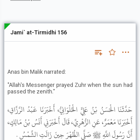
Jami` at-Tirmidhi 156
Anas bin Malik narrated:
"Allah's Messenger prayed Zuhr when the sun had
passed the zenith."
حَدَّثَنَا الْحَسَنُ بْنُ عَلِيٍّ الْحُلْوَانِيُّ، أَخْبَرَنَا عَبْدُ الرَّزَّاقِ،
أَخْبَرَنَا مَعْمَرٌ، عَنِ الزُّهْرِيِّ، قَالَ أَخْبَرَنِي أَنَسُ بْنُ مَالِكٍ،
أَنَّ رَسُولَ اللَّهِ ﷺ صَلَّى الظُّهْرَ حِينَ زَالَتِ الشَّمْسُ .