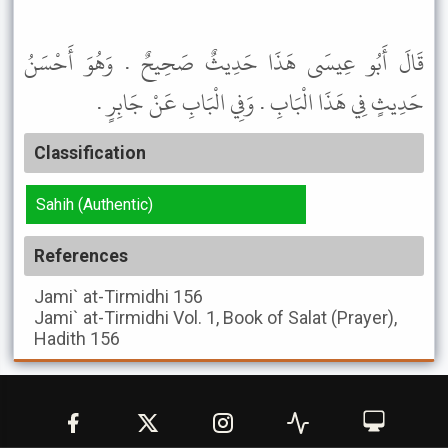
قَالَ أَبُو عِيسَى هَذَا حَدِيثٌ صَحِيحٌ . وَهُوَ أَحْسَنُ
حَدِيثٍ فِي هَذَا الْبَابِ . وَفِي الْبَابِ عَنْ جَابِرٍ .
Classification
Sahih (Authentic)
References
Jami` at-Tirmidhi
156
Jami` at-Tirmidhi
Vol. 1, Book of Salat (Prayer),
Hadith 156