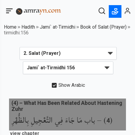
Home
Hadith
Jami` at-Tirmidhi
Book of Salat (Prayer)
tirmidhi:156
Show Arabic
(
4
) –
What Has Been Related About Hastening
Zuhr
باب مَا جَاءَ فِي التَّعْجِيلِ بِالظُّهْرِ
) –
(
4
view chapter