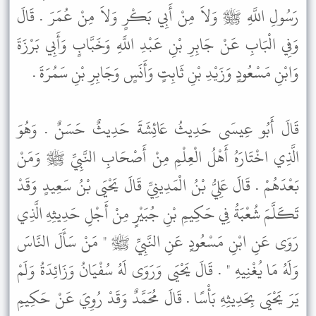
رَسُولِ اللَّهِ ﷺ وَلاَ مِنْ أَبِي بَكْرٍ وَلاَ مِنْ عُمَرَ . قَالَ
وَفِي الْبَابِ عَنْ جَابِرِ بْنِ عَبْدِ اللَّهِ وَخَبَّابٍ وَأَبِي بَرْزَةَ
وَابْنِ مَسْعُودٍ وَزَيْدِ بْنِ ثَابِتٍ وَأَنَسٍ وَجَابِرِ بْنِ سَمُرَةَ .
قَالَ أَبُو عِيسَى حَدِيثُ عَائِشَةَ حَدِيثٌ حَسَنٌ . وَهُوَ
الَّذِي اخْتَارَهُ أَهْلُ الْعِلْمِ مِنْ أَصْحَابِ النَّبِيِّ ﷺ وَمَنْ
بَعْدَهُمْ . قَالَ عَلِيُّ بْنُ الْمَدِينِيِّ قَالَ يَحْيَى بْنُ سَعِيدٍ وَقَدْ
تَكَلَّمَ شُعْبَةُ فِي حَكِيمِ بْنِ جُبَيْرٍ مِنْ أَجْلِ حَدِيثِهِ الَّذِي
رَوَى عَنِ ابْنِ مَسْعُودٍ عَنِ النَّبِيِّ ﷺ " مَنْ سَأَلَ النَّاسَ
وَلَهُ مَا يُغْنِيهِ " . قَالَ يَحْيَى وَرَوَى لَهُ سُفْيَانُ وَزَائِدَةُ وَلَمْ
يَرَ يَحْيَى بِحَدِيثِهِ بَأْسًا . قَالَ مُحَمَّدٌ وَقَدْ رُوِيَ عَنْ حَكِيمِ