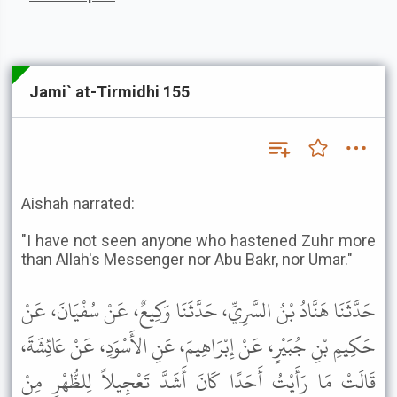
Jami` at-Tirmidhi 155
Aishah narrated:
"I have not seen anyone who hastened Zuhr more
than Allah's Messenger nor Abu Bakr, nor Umar."
حَدَّثَنَا هَنَّادُ بْنُ السَّرِيِّ، حَدَّثَنَا وَكِيعٌ، عَنْ سُفْيَانَ، عَنْ
حَكِيمِ بْنِ جُبَيْرٍ، عَنْ إِبْرَاهِيمَ، عَنِ الأَسْوَدِ، عَنْ عَائِشَةَ،
قَالَتْ مَا رَأَيْتُ أَحَدًا كَانَ أَشَدَّ تَعْجِيلاً لِلظُّهْرِ مِنْ