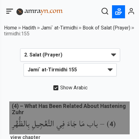
Home
Hadith
Jami` at-Tirmidhi
Book of Salat (Prayer)
tirmidhi:155
Show Arabic
(
4
) –
What Has Been Related About Hastening
Zuhr
(
) –
باب مَا جَاءَ فِي التَّعْجِيلِ بِالظُّهْرِ
4
view chapter