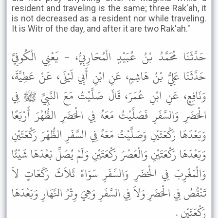
resident and traveling is the same; three Rak'ah, it
is not decreased as a resident nor while traveling.
It is Witr of the day, and after it are two Rak'ah."
حَدَّثَنَا مُحَمَّدُ بْنُ عُبَيْدٍ الْمُحَارِبِيُّ، - يَعْنِي الْكُوفِيَّ
حَدَّثَنَا عَلِيُّ بْنُ هَاشِمٍ، عَنِ ابْنِ أَبِي لَيْلَى، عَنْ عَطِيَّةَ،
وَنَافِعٍ، عَنِ ابْنِ عُمَرَ، قَالَ صَلَّيْتُ مَعَ النَّبِيِّ ﷺ فِي
الْحَضَرِ وَالسَّفَرِ فَصَلَّيْتُ مَعَهُ فِي الْحَضَرِ الظُّهْرَ أَرْبَعًا
وَبَعْدَهَا رَكْعَتَيْنِ وَصَلَّيْتُ مَعَهُ فِي السَّفَرِ الظُّهْرَ رَكْعَتَيْنِ
وَبَعْدَهَا رَكْعَتَيْنِ وَالْعَصْرَ رَكْعَتَيْنِ وَلَمْ يُصَلِّ بَعْدَهَا شَيْئًا
وَالْمَغْرِبَ فِي الْحَضَرِ وَالسَّفَرِ سَوَاءً ثَلاَثَ رَكَعَاتٍ لاَ
تَنْقُصُ فِي الْحَضَرِ وَلاَ فِي السَّفَرِ وَهِيَ وِتْرُ النَّهَارِ وَبَعْدَهَا
رَكْعَتَيْنِ .