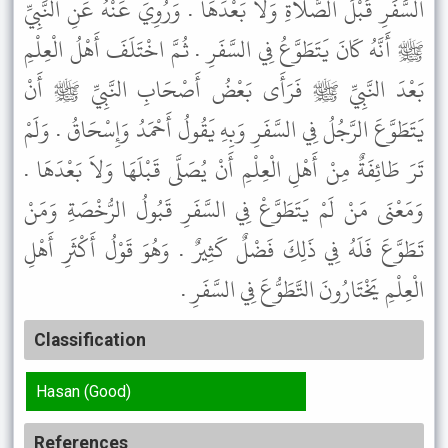
السَّفَرِ قَبْلَ الصَّلاَةِ وَلاَ بَعْدَهَا . وَرُوِيَ عَنْهُ عَنِ النَّبِيِّ
ﷺ أَنَّهُ كَانَ يَتَطَوَّعُ فِي السَّفَرِ . ثُمَّ اخْتَلَفَ أَهْلُ الْعِلْمِ
بَعْدَ النَّبِيِّ ﷺ فَرَأَى بَعْضُ أَصْحَابِ النَّبِيِّ ﷺ أَنْ
يَتَطَوَّعَ الرَّجُلُ فِي السَّفَرِ وَبِهِ يَقُولُ أَحْمَدُ وَإِسْحَاقُ . وَلَمْ
تَرَ طَائِفَةٌ مِنْ أَهْلِ الْعِلْمِ أَنْ يُصَلَّى قَبْلَهَا وَلاَ بَعْدَهَا .
وَمَعْنَى مَنْ لَمْ يَتَطَوَّعْ فِي السَّفَرِ قَبُولُ الرُّخْصَةِ وَمَنْ
تَطَوَّعَ فَلَهُ فِي ذَلِكَ فَضْلٌ كَثِيرٌ . وَهُوَ قَوْلُ أَكْثَرِ أَهْلِ
الْعِلْمِ يَخْتَارُونَ التَّطَوُّعَ فِي السَّفَرِ .
Classification
Hasan (Good)
References