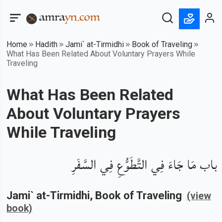
Home
Hadith
Jami` at-Tirmidhi
Book of Traveling
What Has Been Related About Voluntary Prayers While
Traveling
What Has Been Related
About Voluntary Prayers
While Traveling
باب مَا جَاءَ فِي التَّطَوُّعِ فِي السَّفَرِ
Jami` at-Tirmidhi
, Book of
Traveling
(view
book)