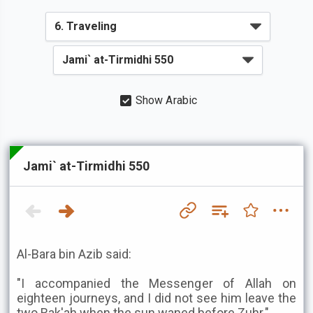
Show Arabic
Jami` at-Tirmidhi 550
Al-Bara bin Azib said:
"I accompanied the Messenger of Allah on
eighteen journeys, and I did not see him leave the
two Rak'ah when the sun waned before Zuhr."