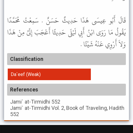
قَالَ أَبُو عِيسَى هَذَا حَدِيثٌ حَسَنٌ . سَمِعْتُ مُحَمَّدًا
يَقُولُ مَا رَوَى ابْنُ أَبِي لَيْلَى حَدِيثًا أَعْجَبَ إِلَىَّ مِنْ هَذَا
وَلاَ أَرْوِي عَنْهُ شَيْئًا .
Classification
Da`eef (Weak)
References
Jami` at-Tirmidhi
552
Jami` at-Tirmidhi
Vol. 2, Book of Traveling, Hadith
552