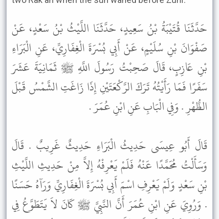
حَدَّثَنَا قُتَيْبَةُ بْنُ سَعِيدٍ، حَدَّثَنَا اللَّيْثُ بْنُ سَعْدٍ، عَنْ
صَفْوَانَ بْنِ سُلَيْمٍ، عَنْ أَبِي بُسْرَةَ الْغِفَارِيِّ، عَنِ الْبَرَاءِ
بْنِ عَازِبٍ، قَالَ صَحِبْتُ رَسُولَ اللَّهِ ﷺ ثَمَانِيَةَ عَشَرَ
سَفَرًا فَمَا رَأَيْتُهُ تَرَكَ الرَّكْعَتَيْنِ إِذَا زَاغَتِ الشَّمْسُ قَبْلَ
الظُّهْرِ . وَفِي الْبَابِ عَنِ ابْنِ عُمَرَ .
قَالَ أَبُو عِيسَى حَدِيثُ الْبَرَاءِ حَدِيثٌ غَرِيبٌ . قَالَ
وَسَأَلْتُ مُحَمَّدًا عَنْهُ فَلَمْ يَعْرِفْهُ إِلاَّ مِنْ حَدِيثِ اللَّيْثِ
بْنِ سَعْدٍ وَلَمْ يَعْرِفِ اسْمَ أَبِي بُسْرَةَ الْغِفَارِيِّ وَرَآهُ حَسَنًا
. وَرُوِيَ عَنِ ابْنِ عُمَرَ أَنَّ النَّبِيَّ ﷺ كَانَ لاَ يَتَطَوَّعُ فِي