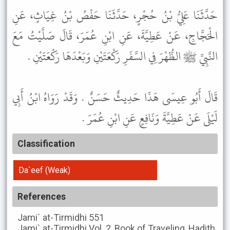
حَدَّثَنَا عَلِيُّ بْنُ حُجْرٍ، حَدَّثَنَا حَفْصُ بْنُ غِيَاثٍ، عَنِ
الْحَجَّاجِ، عَنْ عَطِيَّةَ، عَنِ ابْنِ عُمَرَ، قَالَ صَلَّيْتُ مَعَ
النَّبِيِّ ﷺ الظُّهْرَ فِي السَّفَرِ رَكْعَتَيْنِ وَبَعْدَهَا رَكْعَتَيْنِ .
قَالَ أَبُو عِيسَى هَذَا حَدِيثٌ حَسَنٌ . وَقَدْ رَوَاهُ ابْنُ أَبِي
لَيْلَى عَنْ عَطِيَّةَ وَنَافِعٍ عَنِ ابْنِ عُمَرَ .
Classification
Da`eef (Weak)
References
Jami` at-Tirmidhi
551
Jami` at-Tirmidhi
Vol. 2, Book of Traveling, Hadith