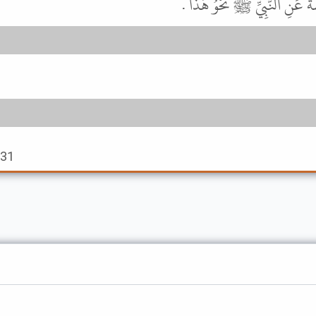
ِشَةَ عَنِ النَّبِيِّ ﷺ نَحْوُ هَذَا
931