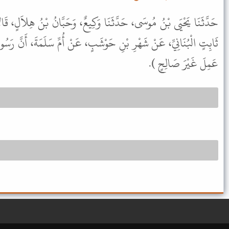
حَدَّثَنَا يَحْيَى بْنُ مُوسَى، حَدَّثَنَا وَكِيعٌ، وَحَبَّانُ بْنُ هِلاَلٍ، قَال
ثَابِتٍ الْبُنَانِيِّ، عَنْ شَهْرِ بْنِ حَوْشَبٍ، عَنْ أُمِّ سَلَمَةَ، أَنَّ رَسُولَ
عَمِلَ غَيْرَ صَالِحٍ ).