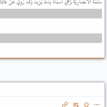
سَلَمَةَ الأَنْصَارِيَّةِ وَهِيَ أَسْمَاءُ بِنْتُ يَزِيدَ وَقَدْ رُوِيَ عَنْ عَائ .