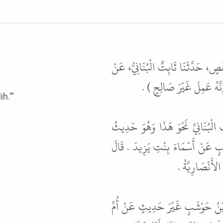
فْصٍ، حَدَّثَنَا ثَابِتٌ الْبُنَانِيُّ، عَنْ
 (إِنَّهُ عَمِلَ غَيْرَ صَالِحٍ
lih.'"
ْبُنَانِيِّ نَحْوَ هَذَا وَهُوَ حَدِيثُ
بٍ عَنْ أَسْمَاءَ بِنْتِ يَزِيدَ . قَالَ
َ الأَنْصَارِيَّةُ
بْنُ حَوْشَبٍ غَيْرَ حَدِيثٍ عَنْ أُمِّ