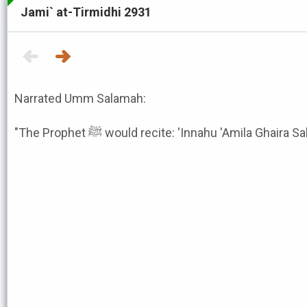
Jami` at-Tirmidhi 2931
Narrated Umm Salamah:
"The Prophet ﷺ would recite: 'Innahu 'Amila Ghaira Sa