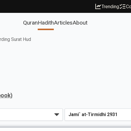
Trending
Co
Quran
Hadith
Articles
About
rding Surat Hud
book)