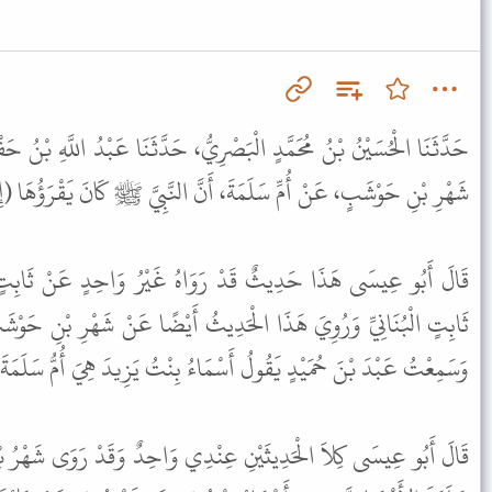
حَدَّثَنَا الْحُسَيْنُ بْنُ مُحَمَّدٍ الْبَصْرِيُّ، حَدَّثَنَا عَبْدُ اللَّهِ بْنُ حَ
شَهْرِ بْنِ حَوْشَبٍ، عَنْ أُمِّ سَلَمَةَ، أَنَّ النَّبِيَّ ﷺ كَانَ يَقْرَؤُهَا ) .
قَالَ أَبُو عِيسَى هَذَا حَدِيثٌ قَدْ رَوَاهُ غَيْرُ وَاحِدٍ عَنْ ثَابِتٍ ال
ثَابِتٍ الْبُنَانِيِّ وَرُوِيَ هَذَا الْحَدِيثُ أَيْضًا عَنْ شَهْرِ بْنِ حَوْشَ
وَسَمِعْتُ عَبْدَ بْنَ حُمَيْدٍ يَقُولُ أَسْمَاءُ بِنْتُ يَزِيدَ هِيَ أُمُّ سَلَمَة .
قَالَ أَبُو عِيسَى كِلاَ الْحَدِيثَيْنِ عِنْدِي وَاحِدٌ وَقَدْ رَوَى شَهْرُ 