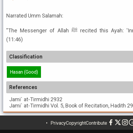
Narrated Umm Salamah:
"The Messenger of Allah ﷺ recited this Ayah: 'Innahu 'Amalun Ghairu Salih'"
(11:46)
Classification
Hasan (Good)
References
Jami` at-Tirmidhi
2932
Jami` at-Tirmidhi
Vol. 5, Book of Recitation, Hadith 2
Privacy
Copyright
Contribute