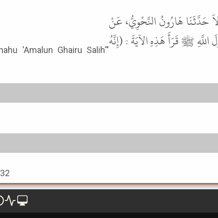
اَ حَدَّثَنَا هَارُونُ النَّحْوِيُّ، عَنْ
 اللَّهِ ﷺ قَرَأَ هَذِهِ الآيَةَ : (إِنَّهُ
932