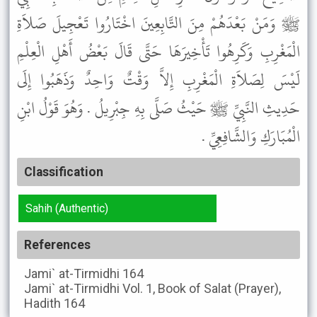
ﷺ وَمَنْ بَعْدَهُمْ مِنَ التَّابِعِينَ اخْتَارُوا تَعْجِيلَ صَلاَةِ
الْمَغْرِبِ وَكَرِهُوا تَأْخِيرَهَا حَتَّى قَالَ بَعْضُ أَهْلِ الْعِلْمِ
لَيْسَ لِصَلاَةِ الْمَغْرِبِ إِلاَّ وَقْتٌ وَاحِدٌ وَذَهَبُوا إِلَى
حَدِيثِ النَّبِيِّ ﷺ حَيْثُ صَلَّى بِهِ جِبْرِيلُ . وَهُوَ قَوْلُ ابْنِ
الْمُبَارَكِ وَالشَّافِعِيِّ .
Classification
Sahih (Authentic)
References
Jami` at-Tirmidhi
164
Jami` at-Tirmidhi
Vol. 1, Book of Salat (Prayer),
Hadith 164