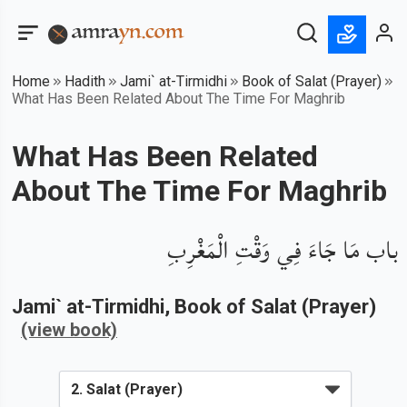
Home
Hadith
Jami` at-Tirmidhi
Book of Salat (Prayer)
What Has Been Related About The Time For Maghrib
What Has Been Related
About The Time For Maghrib
باب مَا جَاءَ فِي وَقْتِ الْمَغْرِبِ
Jami` at-Tirmidhi
, Book of
Salat (Prayer)
(view book)