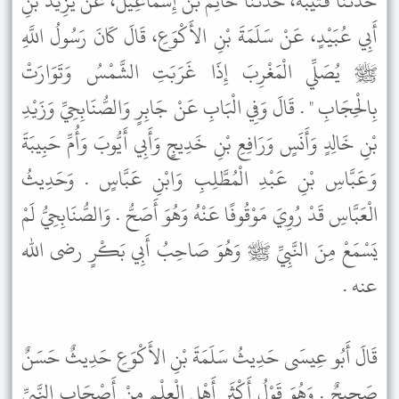
حَدَّثَنَا قُتَيْبَةُ، حَدَّثَنَا حَاتِمُ بْنُ إِسْمَاعِيلَ، عَنْ يَزِيدَ بْنِ
أَبِي عُبَيْدٍ، عَنْ سَلَمَةَ بْنِ الأَكْوَعِ، قَالَ كَانَ رَسُولُ اللَّهِ
ﷺ يُصَلِّي الْمَغْرِبَ إِذَا غَرَبَتِ الشَّمْسُ وَتَوَارَتْ
بِالْحِجَابِ " . قَالَ وَفِي الْبَابِ عَنْ جَابِرٍ وَالصُّنَابِحِيِّ وَزَيْدِ
بْنِ خَالِدٍ وَأَنَسٍ وَرَافِعِ بْنِ خَدِيجٍ وَأَبِي أَيُّوبَ وَأُمِّ حَبِيبَةَ
وَعَبَّاسِ بْنِ عَبْدِ الْمُطَّلِبِ وَابْنِ عَبَّاسٍ . وَحَدِيثُ
الْعَبَّاسِ قَدْ رُوِيَ مَوْقُوفًا عَنْهُ وَهُوَ أَصَحُّ . وَالصُّنَابِحِيُّ لَمْ
يَسْمَعْ مِنَ النَّبِيِّ ﷺ وَهُوَ صَاحِبُ أَبِي بَكْرٍ رضى الله
عنه .
قَالَ أَبُو عِيسَى حَدِيثُ سَلَمَةَ بْنِ الأَكْوَعِ حَدِيثٌ حَسَنٌ
صَحِيحٌ . وَهُوَ قَوْلُ أَكْثَرِ أَهْلِ الْعِلْمِ مِنْ أَصْحَابِ النَّبِيِّ