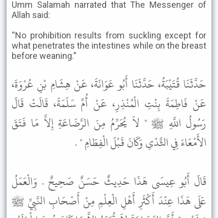
Umm Salamah narrated that The Messenger of
Allah said:
“No prohibition results from suckling except for
what penetrates the intestines while on the breast
before weaning.”
حَدَّثَنَا قُتَيْبَةُ، حَدَّثَنَا أَبُو عَوَانَةَ، عَنْ هِشَامِ بْنِ عُرْوَةَ،
عَنْ فَاطِمَةَ بِنْتِ الْمُنْذِرِ، عَنْ أُمِّ سَلَمَةَ، قَالَتْ قَالَ
رَسُولُ اللَّهِ ﷺ " لاَ يُحَرِّمُ مِنَ الرَّضَاعَةِ إِلاَّ مَا فَتَقَ
الأَمْعَاءَ فِي الثَّدْىِ وَكَانَ قَبْلَ الْفِطَامِ " .
قَالَ أَبُو عِيسَى هَذَا حَدِيثٌ حَسَنٌ صَحِيحٌ . وَالْعَمَلُ
عَلَى هَذَا عِنْدَ أَكْثَرِ أَهْلِ الْعِلْمِ مِنْ أَصْحَابِ النَّبِيِّ ﷺ