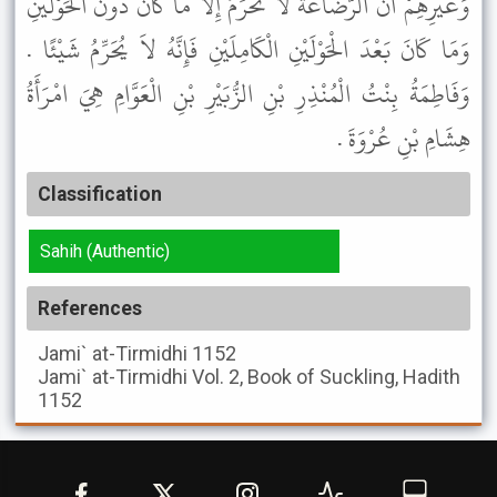
وَغَيْرِهِمْ أَنَّ الرَّضَاعَةَ لاَ تُحَرِّمُ إِلاَّ مَا كَانَ دُونَ الْحَوْلَيْنِ
وَمَا كَانَ بَعْدَ الْحَوْلَيْنِ الْكَامِلَيْنِ فَإِنَّهُ لاَ يُحَرِّمُ شَيْئًا .
وَفَاطِمَةُ بِنْتُ الْمُنْذِرِ بْنِ الزُّبَيْرِ بْنِ الْعَوَّامِ هِيَ امْرَأَةُ
هِشَامِ بْنِ عُرْوَةَ .
Classification
Sahih (Authentic)
References
Jami` at-Tirmidhi
1152
Jami` at-Tirmidhi
Vol. 2, Book of Suckling, Hadith
1152