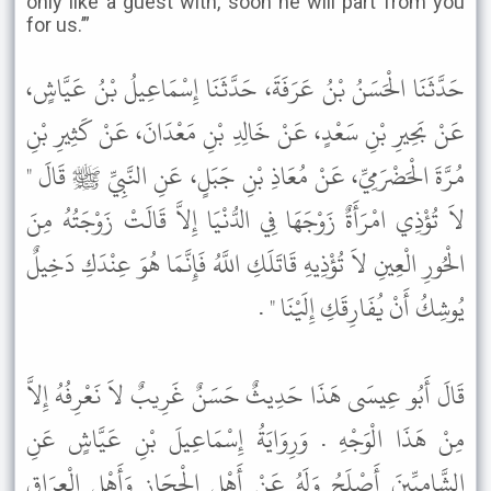
only like a guest with, soon he will part from you
for us.’”
حَدَّثَنَا الْحَسَنُ بْنُ عَرَفَةَ، حَدَّثَنَا إِسْمَاعِيلُ بْنُ عَيَّاشٍ،
عَنْ بَحِيرِ بْنِ سَعْدٍ، عَنْ خَالِدِ بْنِ مَعْدَانَ، عَنْ كَثِيرِ بْنِ
مُرَّةَ الْحَضْرَمِيِّ، عَنْ مُعَاذِ بْنِ جَبَلٍ، عَنِ النَّبِيِّ ﷺ قَالَ "
لاَ تُؤْذِي امْرَأَةٌ زَوْجَهَا فِي الدُّنْيَا إِلاَّ قَالَتْ زَوْجَتُهُ مِنَ
الْحُورِ الْعِينِ لاَ تُؤْذِيهِ قَاتَلَكِ اللَّهُ فَإِنَّمَا هُوَ عِنْدَكِ دَخِيلٌ
يُوشِكُ أَنْ يُفَارِقَكِ إِلَيْنَا " .
قَالَ أَبُو عِيسَى هَذَا حَدِيثٌ حَسَنٌ غَرِيبٌ لاَ نَعْرِفُهُ إِلاَّ
مِنْ هَذَا الْوَجْهِ . وَرِوَايَةُ إِسْمَاعِيلَ بْنِ عَيَّاشٍ عَنِ
الشَّامِيِّينَ أَصْلَحُ وَلَهُ عَنْ أَهْلِ الْحِجَازِ وَأَهْلِ الْعِرَاقِ