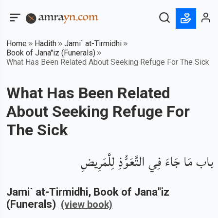
Home
Hadith
Jami` at-Tirmidhi
Book of Jana''iz (Funerals)
What Has Been Related About Seeking Refuge For The Sick
What Has Been Related
About Seeking Refuge For
The Sick
باب مَا جَاءَ فِي التَّعَوُّذِ لِلْمَرِيضِ
Jami` at-Tirmidhi
, Book of
Jana''iz
(Funerals)
(view book)