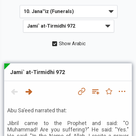
Show Arabic
Jami` at-Tirmidhi 972
Abu Sa'eed narrated that:
Jibril came to the Prophet and said: "O
Muhammad! Are you suffering?" He said: "Yes."
He said: "In the Name of Allah, I recite a prayer