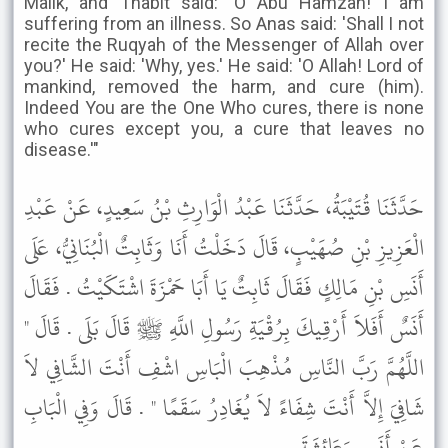
Malik, and Thabit said: 'O Abu Hamzah! I am
suffering from an illness. So Anas said: 'Shall I not
recite the Ruqyah of the Messenger of Allah over
you?' He said: 'Why, yes.' He said: 'O Allah! Lord of
mankind, removed the harm, and cure (him).
Indeed You are the One Who cures, there is none
who cures except you, a cure that leaves no
disease.'"
حَدَّثَنَا قُتَيْبَةُ، حَدَّثَنَا عَبْدُ الْوَارِثِ بْنُ سَعِيدٍ، عَنْ عَبْدِ
الْعَزِيزِ بْنِ صُهَيْبٍ، قَالَ دَخَلْتُ أَنَا وَثَابِتٌ الْبُنَانِيُّ، عَلَى
أَنَسِ بْنِ مَالِكٍ فَقَالَ ثَابِتٌ يَا أَبَا حَمْزَةَ اشْتَكَيْتُ . فَقَالَ
أَنَسٌ أَفَلاَ أَرْقِيكَ بِرُقْيَةِ رَسُولِ اللَّهِ ﷺ قَالَ بَلَى . قَالَ "
اللَّهُمَّ رَبَّ النَّاسِ مُذْهِبَ الْبَاسِ اشْفِ أَنْتَ الشَّافِي لاَ
شَافِيَ إِلاَّ أَنْتَ شِفَاءً لاَ يُغَادِرُ سَقَمًا " . قَالَ وَفِي الْبَابِ