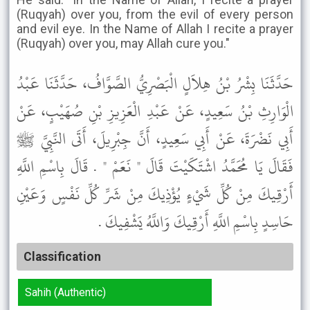
(Ruqyah) over you, from the evil of every person
and evil eye. In the Name of Allah I recite a prayer
(Ruqyah) over you, may Allah cure you."
حَدَّثَنَا بِشْرُ بْنُ هِلاَلٍ الْبَصْرِيُّ الصَّوَّافُ، حَدَّثَنَا عَبْدُ
الْوَارِثِ بْنُ سَعِيدٍ، عَنْ عَبْدِ الْعَزِيزِ بْنِ صُهَيْبٍ، عَنْ
أَبِي نَضْرَةَ، عَنْ أَبِي سَعِيدٍ، أَنَّ جِبْرِيلَ، أَتَى النَّبِيَّ ﷺ
فَقَالَ يَا مُحَمَّدُ اشْتَكَيْتَ قَالَ " نَعَمْ " . قَالَ بِاسْمِ اللَّهِ
أَرْقِيكَ مِنْ كُلِّ شَيْءٍ يُؤْذِيكَ مِنْ شَرِّ كُلِّ نَفْسٍ وَعَيْنِ
حَاسِدٍ بِاسْمِ اللَّهِ أَرْقِيكَ وَاللَّهُ يَشْفِيكَ .
Classification
Sahih (Authentic)