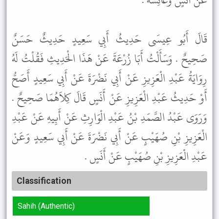
عَنْ أَنَسٍ وَعَائِشَةَ .
قَالَ أَبُو عِيسَى حَدِيثُ أَبِي سَعِيدٍ حَدِيثٌ حَسَنٌ
صَحِيحٌ . وَسَأَلْتُ أَبَا زُرْعَةَ عَنْ هَذَا الْحَدِيثِ فَقُلْتُ لَهُ
رِوَايَةُ عَبْدِ الْعَزِيزِ عَنْ أَبِي نَضْرَةَ عَنْ أَبِي سَعِيدٍ أَصَحُّ
أَوْ حَدِيثُ عَبْدِ الْعَزِيزِ عَنْ أَنَسٍ قَالَ كِلاَهُمَا صَحِيحٌ .
وَرَوَى عَبْدُ الصَّمَدِ بْنُ عَبْدِ الْوَارِثِ عَنْ أَبِيهِ عَنْ عَبْدِ
الْعَزِيزِ بْنِ صُهَيْبٍ عَنْ أَبِي نَضْرَةَ عَنْ أَبِي سَعِيدٍ وَعَنْ
عَبْدِ الْعَزِيزِ بْنِ صُهَيْبٍ عَنْ أَنَسٍ .
Classification
Sahih (Authentic)