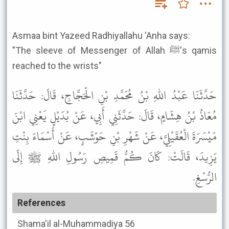
Asmaa bint Yazeed Radhiyallahu 'Anha says:
"The sleeve of Messenger of Allah ﷺ's qamis
reached to the wrists"
حَدَّثَنَا عَبْدُ اللهِ بْنُ مُحَمَّدِ بْنِ الْحَجَّاجِ، قَالَ: حَدَّثَنَا
مُعَاذُ بْنُ هِشَامٍ، قَالَ: حَدَّثَنِي أَبِي، عَنْ بُدَيْلٍ يَعْنِي ابْنَ
مَيْسَرَةَ الْعُقَيْلِيَّ، عَنْ شَهْرِ بْنِ حَوْشَبٍ، عَنْ أَسْمَاءَ بِنْتِ
يَزِيدَ، قَالَتْ: كَانَ كُمُّ قَمِيصِ رَسُولِ اللهِ ﷺ إِلَى
الرُّسْغِ.
References
Shama'il al-Muhammadiya
56