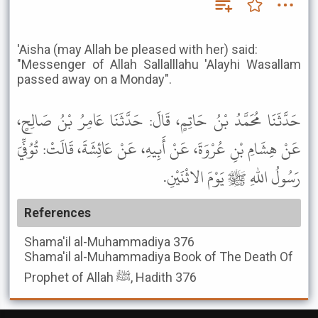
'Aisha (may Allah be pleased with her) said:
"Messenger of Allah Sallalllahu 'Alayhi Wasallam
passed away on a Monday".
حَدَّثَنَا مُحَمَّدُ بْنُ حَاتِمٍ، قَالَ: حَدَّثَنَا عَامِرُ بْنُ صَالِحٍ،
عَنْ هِشَامِ بْنِ عُرْوَةَ، عَنْ أَبِيهِ، عَنْ عَائِشَةَ، قَالَتْ: تُوُفِّيَ
رَسُولُ اللهِ ﷺ يَوْمَ الاثْنَيْنِ.
References
Shama'il al-Muhammadiya
376
Shama'il al-Muhammadiya
Book of The Death Of
Prophet of Allah ﷺ, Hadith 376