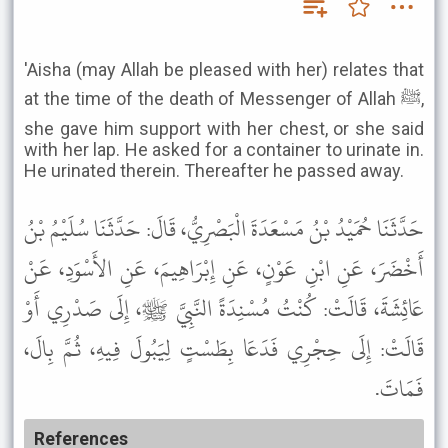
'Aisha (may Allah be pleased with her) relates that
at the time of the death of Messenger of Allah ﷺ,
she gave him support with her chest, or she said
with her lap. He asked for a container to urinate in.
He urinated therein. Thereafter he passed away.
حَدَّثَنَا حُمَيْدُ بْنُ مَسْعَدَةَ الْبَصْرِيُّ، قَالَ: حَدَّثَنَا سُلَيْمُ بْنُ
أَخْضَرَ، عَنِ ابْنِ عَوْنٍ، عَنِ إِبْرَاهِيمَ، عَنِ الأَسْوَدِ، عَنْ
عَائِشَةَ، قَالَتْ: كُنْتُ مُسْنِدَةً النَّبِيَّ ﷺ، إِلَى صَدْرِي أَوْ
قَالَتْ: إِلَى حِجْرِي فَدَعَا بِطَسْتٍ لِيَبُولَ فِيهِ، ثُمَّ بِالَ،
فَمَاتَ.
References