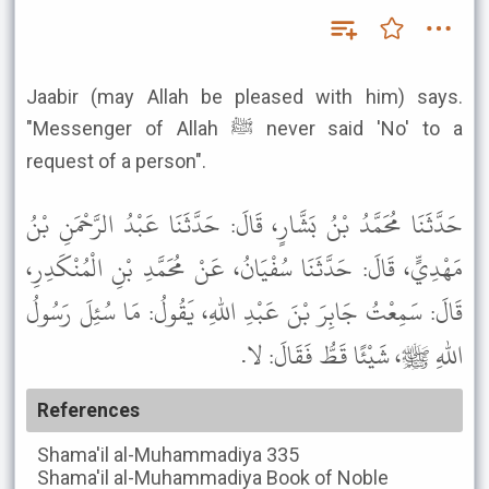
Jaabir (may Allah be pleased with him) says.
"Messenger of Allah ﷺ never said 'No' to a
request of a person".
حَدَّثَنَا مُحَمَّدُ بْنُ بَشَّارٍ، قَالَ: حَدَّثَنَا عَبْدُ الرَّحْمَنِ بْنُ
مَهْدِيٍّ، قَالَ: حَدَّثَنَا سُفْيَانُ، عَنْ مُحَمَّدِ بْنِ الْمُنْكَدِرِ،
قَالَ: سَمِعْتُ جَابِرَ بْنَ عَبْدِ اللهِ، يَقُولُ: مَا سُئِلَ رَسُولُ
اللهِ ﷺ، شَيْئًا قَطُّ فَقَالَ: لا.
References
Shama'il al-Muhammadiya
335
Shama'il al-Muhammadiya
Book of Noble