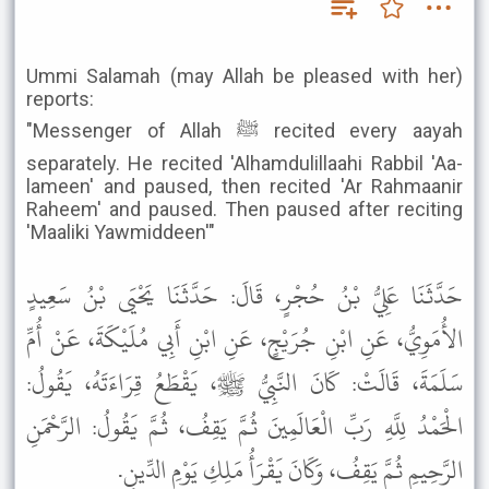
Ummi Salamah (may Allah be pleased with her)
reports:
"Messenger of Allah ﷺ recited every aayah
separately. He recited 'Alhamdulillaahi Rabbil 'Aa-
lameen' and paused, then recited 'Ar Rahmaanir
Raheem' and paused. Then paused after reciting
'Maaliki Yawmiddeen'"
حَدَّثَنَا عَلِيُّ بْنُ حُجْرٍ، قَالَ: حَدَّثَنَا يَحْيَى بْنُ سَعِيدٍ
الأُمَوِيُّ، عَنِ ابْنِ جُرَيْجٍ، عَنِ ابْنِ أَبِي مُلَيْكَةَ، عَنْ أُمِّ
سَلَمَةَ، قَالَتْ: كَانَ النَّبِيُّ ﷺ، يَقْطَعُ قِرَاءَتَهُ، يَقُولُ:
الْحَمْدُ لِلَّهِ رَبِّ الْعَالَمِينَ ثُمَّ يَقِفُ، ثُمَّ يَقُولُ: الرَّحْمَنِ
الرَّحِيمِ ثُمَّ يَقِفُ، وَكَانَ يَقْرَأُ مَلِكِ يَوْمِ الدِّينِ.