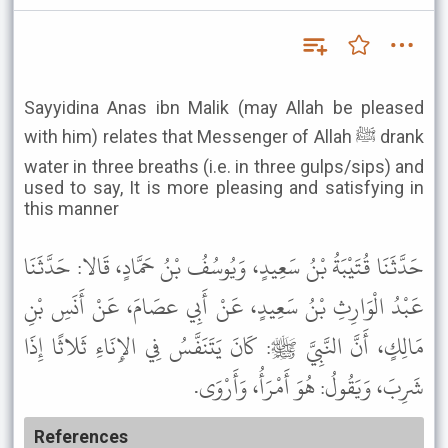
Sayyidina Anas ibn Malik (may Allah be pleased
with him) relates that Messenger of Allah ﷺ drank
water in three breaths (i.e. in three gulps/sips) and
used to say, It is more pleasing and satisfying in
this manner
حَدَّثَنَا قُتَيْبَةُ بْنُ سَعِيدٍ، وَيُوسُفُ بْنُ حَمَّادٍ، قَالا: حَدَّثَنَا
عَبْدُ الْوَارِثِ بْنُ سَعِيدٍ، عَنْ أَبِي عصَامَ، عَنْ أَنَسِ بْنِ
مَالِكٍ، أَنَّ النَّبِيَّ ﷺ: كَانَ يَتَنَفَّسُ فِي الإِنَاءِ ثَلاثًا إِذَا
شَرِبَ، وَيَقُولُ: هُوَ أَمْرَأُ، وَأَرْوَى.
References