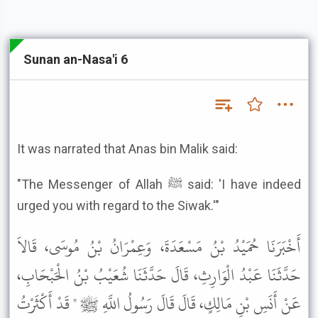
Sunan an-Nasa'i 6
It was narrated that Anas bin Malik said:
"The Messenger of Allah ﷺ said: 'I have indeed
urged you with regard to the Siwak.'"
أَخْبَرَنَا حُمَيْدُ بْنُ مَسْعَدَةَ، وَعِمْرَانُ بْنُ مُوسَى، قَالاَ
حَدَّثَنَا عَبْدُ الْوَارِثِ، قَالَ حَدَّثَنَا شُعَيْبُ بْنُ الْحَبْحَابِ،
عَنْ أَنَسِ بْنِ مَالِكٍ، قَالَ قَالَ رَسُولُ اللَّهِ ﷺ " قَدْ أَكْثَرْتُ