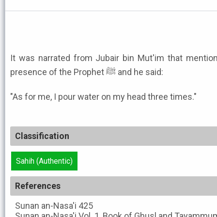
It was narrated from Jubair bin Mut'im that menti
presence of the Prophet ﷺ and he said:
"As for me, I pour water on my head three times."
Classification
Sahih (Authentic)
References
Sunan an-Nasa'i
425
Sunan an-Nasa'i
Vol. 1, Book of Ghusl and Tayammum