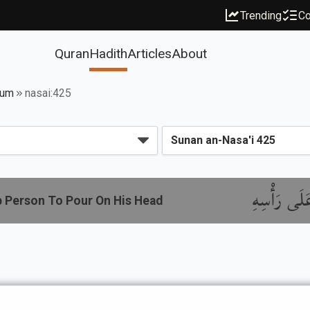
Trending
Co
Quran
Hadith
Articles
About
mum
nasai:425
لَى رَأْسِهِ
b Person To Pour On His Head