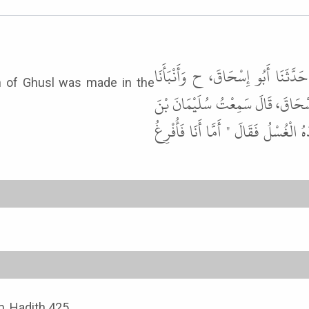
دَّثَنَا أَبُو إِسْحَاقَ، ح وَأَنْبَأَنَا
on of Ghusl was made in the
إِسْحَاقَ، قَالَ سَمِعْتُ سُلَيْمَانَ بْنَ
الْغُسْلُ فَقَالَ " أَمَّا أَنَا فَأُفْرِغُ
, Hadith 425