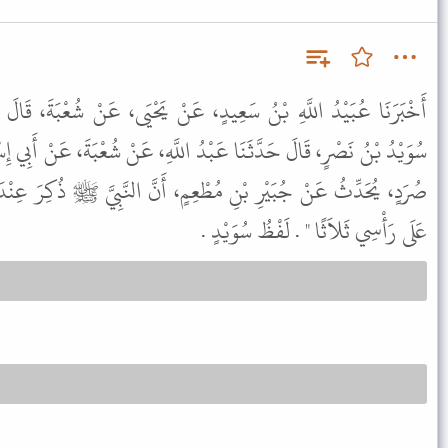
أَخْبَرَنَا عُبَيْدُ اللَّهِ بْنُ سَعِيدٍ، عَنْ يَحْيَى، عَنْ شُعْبَةَ، قَالَ حَ
سُوَيْدُ بْنُ نَصْرٍ، قَالَ حَدَّثَنَا عَبْدُ اللَّهِ، عَنْ شُعْبَةَ، عَنْ أَبِي 
صُرَدٍ، يُحَدِّثُ عَنْ جُبَيْرِ بْنِ مُطْعِمٍ، أَنَّ النَّبِيَّ ﷺ ذُكِرَ عِنْدَهُ 
عَلَى رَأْسِي ثَلاَثًا " . لَفْظُ سُوَيْدٍ .