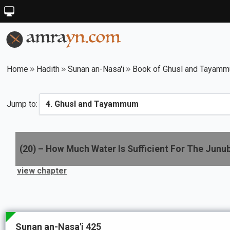
Home
Hadith
Sunan an-Nasa'i
Book of Ghusl and Tayam
Jump to:
(
20
) –
How Much Water Is Sufficient For The Junu
view chapter
Sunan an-Nasa'i 425