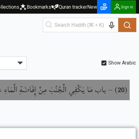
llections
Bookmarks
Quran tracker
New
Sign in
Show Arabic
باب مَا يَكْفِي الْجُنُبَ مِنْ إِفَاضَةِ الْمَاءِ عَ
) –
(
20