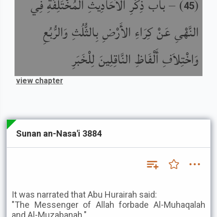
باب ذِكْرِ الأَحَادِيثِ الْمُخْتَلِفَةِ فِي
) –
(
45
النَّهْىِ عَنْ كِرَاءِ الأَرْضِ بِالثُّلُثِ وَالرُّبُعِ
وَاخْتِلاَفِ أَلْفَاظِ النَّاقِلِينَ لِلْخَبَرِ
view chapter
Sunan an-Nasa'i 3884
It was narrated that Abu Hurairah said:
"The Messenger of Allah forbade Al-Muhaqalah
and Al-Muzabanah."