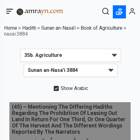
Home
Hadith
Sunan an-Nasa'i
Book of Agriculture
nasai:3884
Show Arabic
(
45
) –
Mentioning The Differing Hadiths
Regarding The Prohibition Of Leasing Out
Land In Return For One Third, Or One Quarter
Of The Harvest And The Different Wordings
Reported By The Narrators