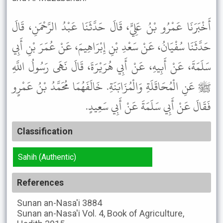
أَخْبَرَنَا عَمْرُو بْنُ عَلِيٍّ، قَالَ حَدَّثَنَا عَبْدُ الرَّحْمَنِ، قَالَ
حَدَّثَنَا سُفْيَانُ، عَنْ سَعْدِ بْنِ إِبْرَاهِيمَ، عَنْ عُمَرَ بْنِ أَبِي
سَلَمَةَ، عَنْ أَبِيهِ، عَنْ أَبِي هُرَيْرَةَ، قَالَ نَهَى رَسُولُ اللَّهِ
ﷺ عَنِ الْمُحَاقَلَةِ وَالْمُزَابَنَةِ. خَالَفَهُمَا مُحَمَّدُ بْنُ عَمْرٍو
فَقَالَ عَنْ أَبِي سَلَمَةَ عَنْ أَبِي سَعِيدٍ.
Classification
Sahih (Authentic)
References
Sunan an-Nasa'i
3884
Sunan an-Nasa'i
Vol. 4, Book of Agriculture,