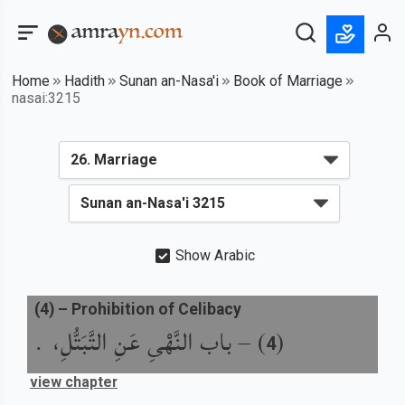
Home
Hadith
Sunan an-Nasa'i
Book of Marriage
nasai:3215
Show Arabic
(
4
) –
Prohibition of Celibacy
باب النَّهْىِ عَنِ التَّبَتُّلِ، .
) –
(
4
view chapter