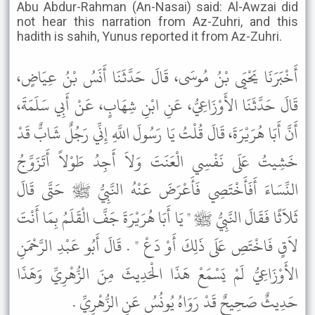
Abu Abdur-Rahman (An-Nasai) said: Al-Awzai did
not hear this narration from Az-Zuhri, and this
hadith is sahih, Yunus reported it from Az-Zuhri.
أَخْبَرَنَا يَحْيَى بْنُ مُوسَى، قَالَ حَدَّثَنَا أَنَسُ بْنُ عِيَاضٍ،
قَالَ حَدَّثَنَا الأَوْزَاعِيُّ، عَنِ ابْنِ شِهَابٍ، عَنْ أَبِي سَلَمَةَ،
أَنَّ أَبَا هُرَيْرَةَ، قَالَ قُلْتُ يَا رَسُولَ اللَّهِ إِنِّي رَجُلٌ شَابٌّ قَدْ
خَشِيتُ عَلَى نَفْسِي الْعَنَتَ وَلاَ أَجِدُ طَوْلاً أَتَزَوَّجُ
النِّسَاءَ أَفَأَخْتَصِي فَأَعْرَضَ عَنْهُ النَّبِيُّ ﷺ حَتَّى قَالَ
ثَلاَثًا فَقَالَ النَّبِيُّ ﷺ " يَا أَبَا هُرَيْرَةَ جَفَّ الْقَلَمُ بِمَا أَنْتَ
لاَقٍ فَاخْتَصِ عَلَى ذَلِكَ أَوْ دَعْ " . قَالَ أَبُو عَبْدِ الرَّحْمَنِ
الأَوْزَاعِيُّ لَمْ يَسْمَعْ هَذَا الْحَدِيثَ مِنَ الزُّهْرِيِّ وَهَذَا
حَدِيثٌ صَحِيحٌ قَدْ رَوَاهُ يُونُسُ عَنِ الزُّهْرِيِّ .