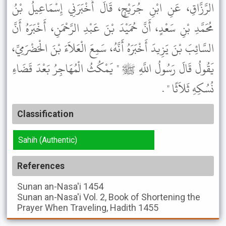
الرَّزَّاقِ، عَنِ ابْنِ جُرَيْجٍ، قَالَ أَخْبَرَنِي إِسْمَاعِيلُ بْنُ
مُحَمَّدِ بْنِ سَعْدٍ، أَنَّ حُمَيْدَ بْنَ عَبْدِ الرَّحْمَنِ، أَخْبَرَهُ أَنَّ
السَّائِبَ بْنَ يَزِيدَ أَخْبَرَهُ أَنَّهُ، سَمِعَ الْعَلاَءَ بْنَ الْحَضْرَمِيِّ،
يَقُولُ قَالَ رَسُولُ اللَّهِ ﷺ " يَمْكُثُ الْمُهَاجِرُ بَعْدَ قَضَاءِ
نُسُكِهِ ثَلاَثًا " .
Classification
Sahih (Authentic)
References
Sunan an-Nasa'i
1454
Sunan an-Nasa'i
Vol. 2, Book of Shortening the
Prayer When Traveling, Hadith 1455