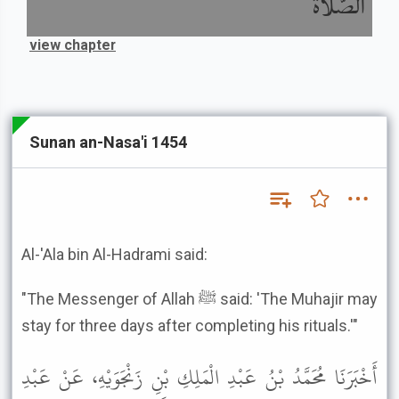
الصَّلاَةُ
view chapter
Sunan an-Nasa'i 1454
Al-'Ala bin Al-Hadrami said:
"The Messenger of Allah ﷺ said: 'The Muhajir may
stay for three days after completing his rituals.'"
أَخْبَرَنَا مُحَمَّدُ بْنُ عَبْدِ الْمَلِكِ بْنِ زَنْجَوَيْهِ، عَنْ عَبْدِ