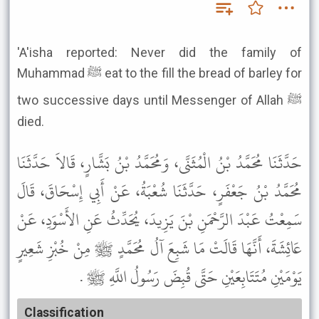
'A'isha reported: Never did the family of
Muhammad ﷺ eat to the fill the bread of barley for
two successive days until Messenger of Allah ﷺ
died.
حَدَّثَنَا مُحَمَّدُ بْنُ الْمُثَنَّى، وَمُحَمَّدُ بْنُ بَشَّارٍ، قَالاَ حَدَّثَنَا
مُحَمَّدُ بْنُ جَعْفَرٍ، حَدَّثَنَا شُعْبَةُ، عَنْ أَبِي إِسْحَاقَ، قَالَ
سَمِعْتُ عَبْدَ الرَّحْمَنِ بْنَ يَزِيدَ، يُحَدِّثُ عَنِ الأَسْوَدِ، عَنْ
عَائِشَةَ، أَنَّهَا قَالَتْ مَا شَبِعَ آلُ مُحَمَّدٍ ﷺ مِنْ خُبْزِ شَعِيرٍ
يَوْمَيْنِ مُتَتَابِعَيْنِ حَتَّى قُبِضَ رَسُولُ اللَّهِ ﷺ .
Classification