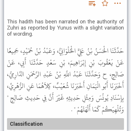
This hadith has been narrated on the authority of
Zuhri as reported by Yunus with a slight variation
of wording.
حَدَّثَنَا الْحَسَنُ بْنُ عَلِيٍّ الْحُلْوَانِيُّ، وَعَبْدُ بْنُ حُمَيْدٍ، جَمِيعًا
عَنْ يَعْقُوبَ بْنِ إِبْرَاهِيمَ، بْنِ سَعْدٍ حَدَّثَنَا أَبِي، عَنْ
صَالِحٍ، ح وَحَدَّثَنَا عَبْدُ اللَّهِ بْنُ عَبْدِ الرَّحْمَنِ الدَّارِمِيُّ،
أَخْبَرَنَا أَبُو الْيَمَانِ أَخْبَرَنَا شُعَيْبٌ، كِلاَهُمَا عَنِ الزُّهْرِيِّ،
بِإِسْنَادِ يُونُسَ وَمِثْلِ حَدِيثِهِ غَيْرَ أَنَّ فِي حَدِيثِ صَالِحٍ "
وَتُلْهِيَكُمْ كَمَا أَلْهَتْهُمْ " .
Classification