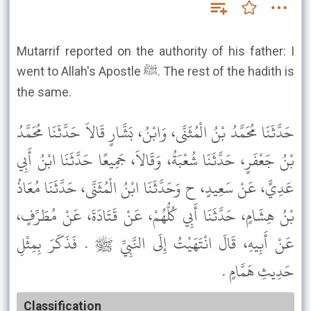
Mutarrif reported on the authority of his father: I
went to Allah's Apostle ﷺ. The rest of the hadith is
the same.
حَدَّثَنَا مُحَمَّدُ بْنُ الْمُثَنَّى، وَابْنُ، بَشَّارٍ قَالاَ حَدَّثَنَا مُحَمَّدُ
بْنُ جَعْفَرٍ، حَدَّثَنَا شُعْبَةُ، وَقَالاَ، جَمِيعًا حَدَّثَنَا ابْنُ أَبِي
عَدِيٍّ، عَنْ سَعِيدٍ، ح وَحَدَّثَنَا ابْنُ الْمُثَنَّى، حَدَّثَنَا مُعَاذُ
بْنُ هِشَامٍ، حَدَّثَنَا أَبِي كُلُّهُمْ، عَنْ قَتَادَةَ، عَنْ مُطَرِّفٍ،
عَنْ أَبِيهِ، قَالَ انْتَهَيْتُ إِلَى النَّبِيِّ ﷺ . فَذَكَرَ بِمِثْلِ
حَدِيثِ هَمَّامٍ .
Classification