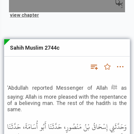
بِهَا
view chapter
Sahih Muslim 2744c
'Abdullah reported Messenger of Allah ﷺ as
saying: Allah is more pleased with the repentance
of a believing man. The rest of the hadith is the
same.
وَحَدَّثَنِي إِسْحَاقُ بْنُ مَنْصُورٍ، حَدَّثَنَا أَبُو أُسَامَةَ، حَدَّثَنَا