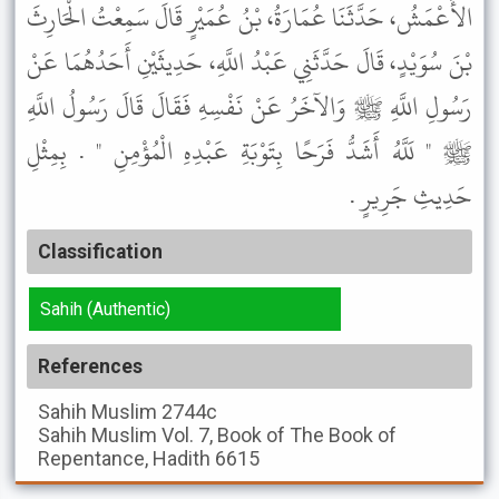
الأَعْمَشُ، حَدَّثَنَا عُمَارَةُ، بْنُ عُمَيْرٍ قَالَ سَمِعْتُ الْحَارِثَ
بْنَ سُوَيْدٍ، قَالَ حَدَّثَنِي عَبْدُ اللَّهِ، حَدِيثَيْنِ أَحَدُهُمَا عَنْ
رَسُولِ اللَّهِ ﷺ وَالآخَرُ عَنْ نَفْسِهِ فَقَالَ قَالَ رَسُولُ اللَّهِ
ﷺ " لَلَّهُ أَشَدُّ فَرَحًا بِتَوْبَةِ عَبْدِهِ الْمُؤْمِنِ " . بِمِثْلِ
حَدِيثِ جَرِيرٍ .
Classification
Sahih (Authentic)
References
Sahih Muslim
2744c
Sahih Muslim
Vol. 7, Book of The Book of
Repentance, Hadith 6615