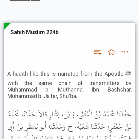
Sahih Muslim 224b
A hadith like this is narrated from the Apostle ﷺ
with the same chain of transmitters by
Muhammad b. Muthanna, Ibn Bashshar,
Muhammad b. Ja'far, Shu'ba.
حَدَّثَنَا مُحَمَّدُ بْنُ الْمُثَنَّى، وَابْنُ، بَشَّارٍ قَالاَ حَدَّثَنَا مُحَمَّدُ
بْنُ جَعْفَرٍ، حَدَّثَنَا شُعْبَةُ، ح وَحَدَّثَنَا أَبُو بَكْرِ بْنُ أَبِي