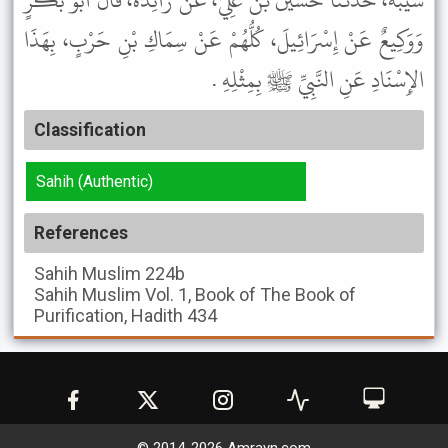
شَيْبَةَ، حَدَّثَنَا حُسَيْنُ بْنُ عَلِيٍّ، عَنْ زَائِدَةَ، قَالَ أَبُو بَكْرٍ
وَوَكِيعٌ عَنْ إِسْرَائِيلَ، كُلُّهُمْ عَنْ سِمَاكِ بْنِ حَرْبٍ، بِهَذَا
الإِسْنَادِ عَنِ النَّبِيِّ ﷺ بِمِثْلِهِ .
Classification
Sahih (Authentic)
References
Sahih Muslim
224b
Sahih Muslim
Vol. 1, Book of The Book of
Purification, Hadith 434